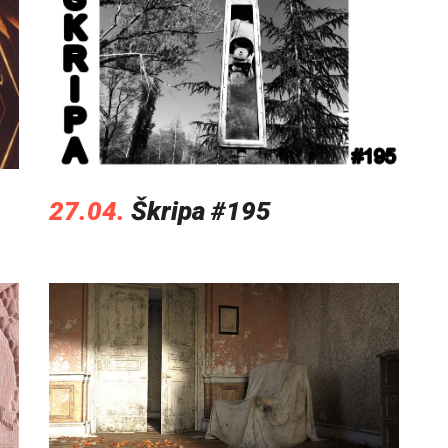
27.04.
Škripa #195