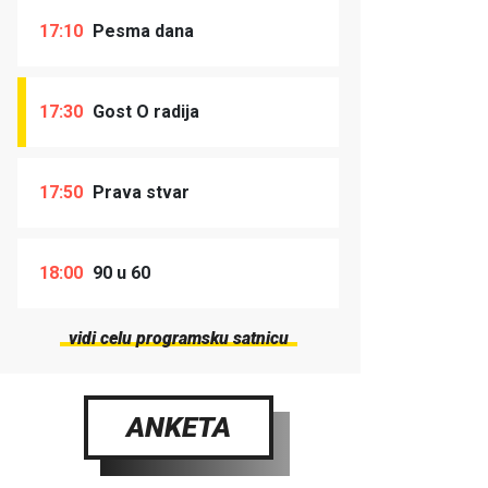
17:10
Pesma dana
17:30
Gost O radija
17:50
Prava stvar
18:00
90 u 60
vidi celu programsku satnicu
ANKETA