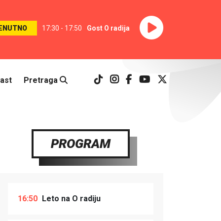
ENUTNO
17:30 - 17:50
Gost O radija
ast
Pretraga
PROGRAM
16:50
Leto na O radiju