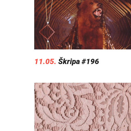
11.05.
Škripa #196