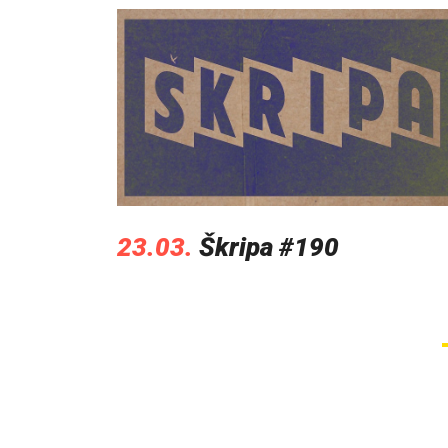
23.03.
Škripa #190