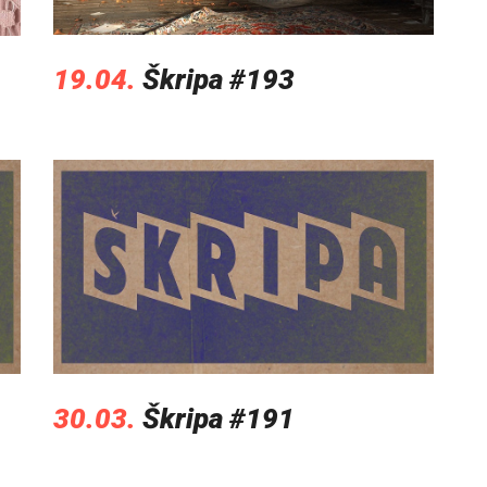
19.04.
Škripa #193
30.03.
Škripa #191