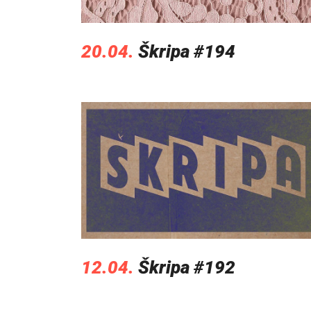
20.04.
Škripa #194
12.04.
Škripa #192