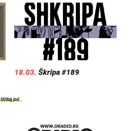
18.03.
Škripa #189
Učitaj još