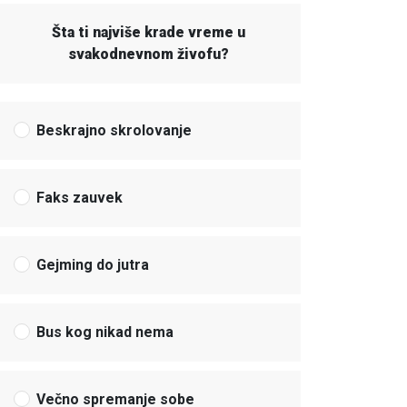
Šta ti najviše krade vreme u
svakodnevnom živofu?
Beskrajno skrolovanje
Faks zauvek
Gejming do jutra
Bus kog nikad nema
Večno spremanje sobe