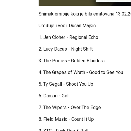
Snimak emisije koja je bila emitovana 13.02.2
Uređuje i vodi: Dušan Majkić
1. Jen Cloher - Regional Echo
2. Lucy Dacus - Night Shift
3. The Posies - Golden Blunders
4. The Grapes of Wrath - Good to See You
5. Ty Segall - Shoot You Up
6. Danzig - Girl
7. The Wipers - Over The Edge
8. Field Music - Count It Up
9. XTC - Funk Pop & Roll