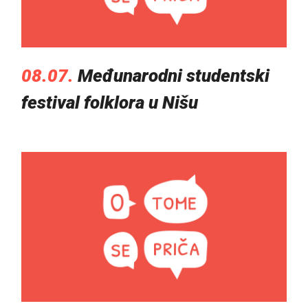
08.07.
Međunarodni studentski
festival folklora u Nišu