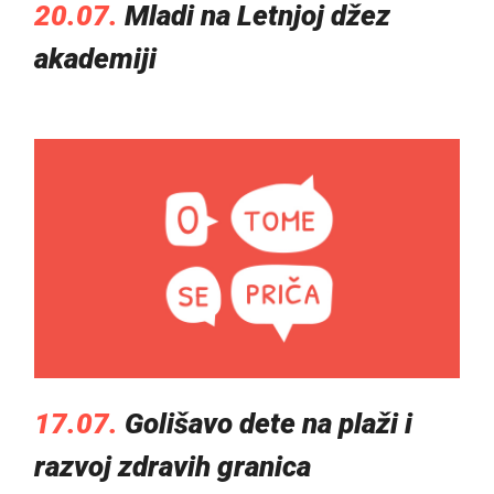
20.07.
Mladi na Letnjoj džez
akademiji
17.07.
Golišavo dete na plaži i
razvoj zdravih granica