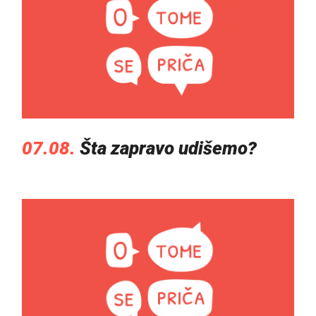
07.08.
Šta zapravo udišemo?