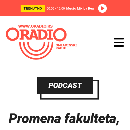
TRENUTNO
00:06 - 12:00
Music Mix by Bea
PODCAST
Promena fakulteta,