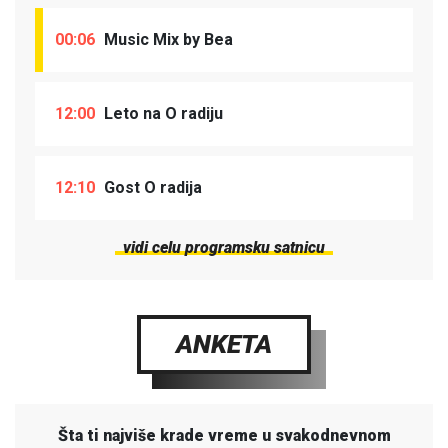
00:06
Music Mix by Bea
12:00
Leto na O radiju
12:10
Gost O radija
vidi celu programsku satnicu
ANKETA
Šta ti najviše krade vreme u svakodnevnom