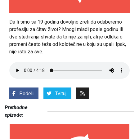
Da li smo sa 19 godina dovoljno zreli da odaberemo
profesiju za čitav život? Mnogi mladi posle godinu ili
dve studiranja shvate da to nije za njih, ali je odluka o
promeni često teža od kolotečine u koju su upali. Ipak,
nije isto za sve.
Podeli
Tvituj
Prethodne
epizode: