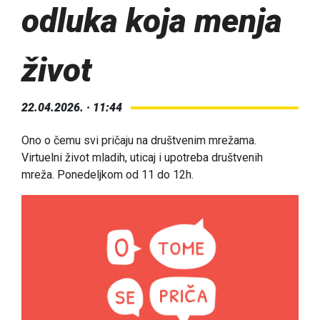
odluka koja menja
život
22.04.2026. · 11:44
Ono o čemu svi pričaju na društvenim mrežama.
Virtuelni život mladih, uticaj i upotreba društvenih
mreža. Ponedeljkom od 11 do 12h.