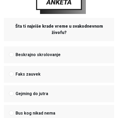
ANKETA
Šta ti najviše krade vreme u svakodnevnom
živofu?
Beskrajno skrolovanje
Faks zauvek
Gejming do jutra
Bus kog nikad nema