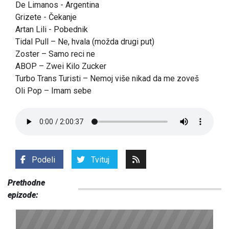
De Limanos - Argentina
Grizete - Čekanje
Artan Lili - Pobednik
Tidal Pull – Ne, hvala (možda drugi put)
Zoster – Samo reci ne
ABOP – Zwei Kilo Zucker
Turbo Trans Turisti – Nemoj više nikad da me zoveš
Oli Pop – Imam sebe
Podeli
Tvituj
Prethodne
epizode: