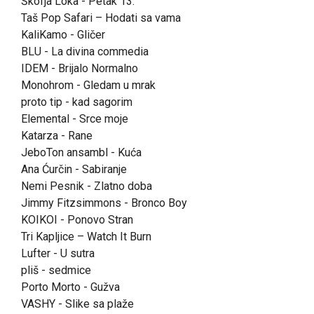
Škofja Loka - Petak 13.
Taš Pop Safari – Hodati sa vama
KaliKamo - Gličer
BLU - La divina commedia
IDEM - Brijalo Normalno
Monohrom - Gledam u mrak
proto tip - kad sagorim
Elemental - Srce moje
Katarza - Rane
JeboTon ansambl - Kuća
Ana Ćurčin - Sabiranje
Nemi Pesnik - Zlatno doba
Jimmy Fitzsimmons - Bronco Boy
KOIKOI - Ponovo Stran
Tri Kapljice – Watch It Burn
Lufter - U sutra
pliš - sedmice
Porto Morto - Gužva
VASHY - Slike sa plaže