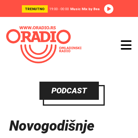
TRENUTNO
19:00 - 00:00
Music Mix by Bea
PODCAST
Novogodišnje