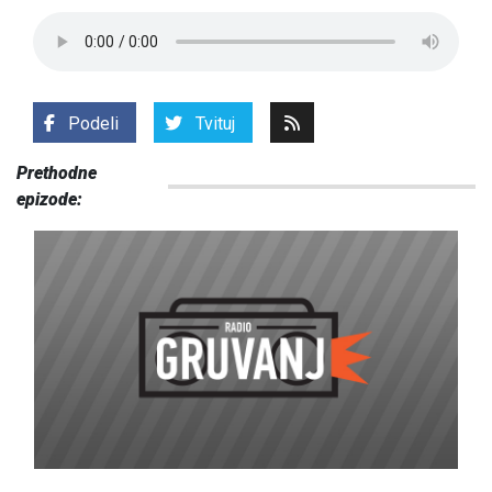
Podeli
Tvituj
Prethodne
epizode: