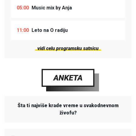
05:00
Music mix by Anja
11:00
Leto na O radiju
vidi celu programsku satnicu
ANKETA
Šta ti najviše krade vreme u svakodnevnom
živofu?