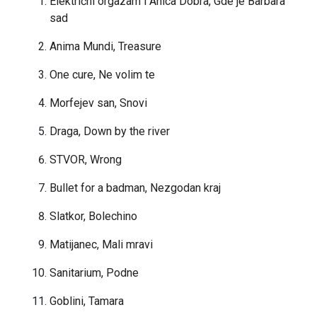
Električni orgazam i Anica Dobra, Gde je Barbara
sad
Anima Mundi, Treasure
One cure, Ne volim te
Morfejev san, Snovi
Draga, Down by the river
STVOR, Wrong
Bullet for a badman, Nezgodan kraj
Slatkor, Bolechino
Matijanec, Mali mravi
Sanitarium, Podne
Goblini, Tamara