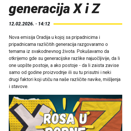
generacija X i Z
12.02.2026. · 14:12
Nova emisija Oradija u kojoj sa pripadnicima i
pripadnicama različitih generacija razgovaramo o
temama iz svakodnevnog života. Pokušavamo da
otkrijemo gde su generacijske razlike najuočljivije, da li
one uopšte postoje, a ako postoje - da li zaista zavise
samo od godine proizvodnje ili su tu prisutni i neki
drugi faktori koji utiču na naše različite navike, mišljenja
i stavove.