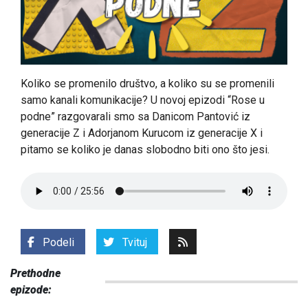
Koliko se promenilo društvo, a koliko su se promenili
samo kanali komunikacije? U novoj epizodi “Rose u
podne” razgovarali smo sa Danicom Pantović iz
generacije Z i Adorjanom Kurucom iz generacije X i
pitamo se koliko je danas slobodno biti ono što jesi.
Podeli
Tvituj
Prethodne
epizode: