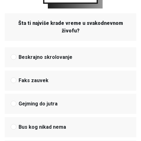
Šta ti najviše krade vreme u svakodnevnom
živofu?
Beskrajno skrolovanje
Faks zauvek
Gejming do jutra
Bus kog nikad nema