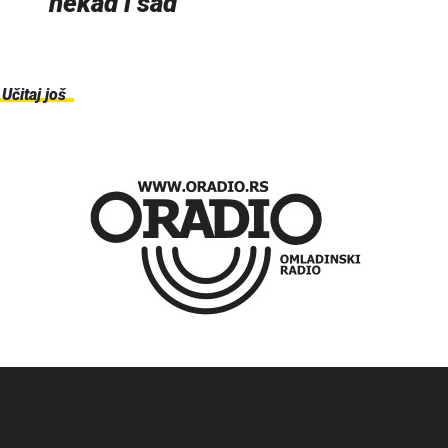
nekad i sad
Učitaj još