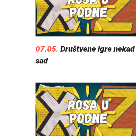
07.05.
Društvene igre nekad 
sad