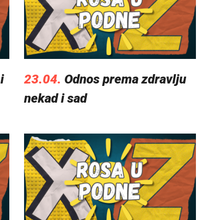
i
23.04.
Odnos prema zdravlju
nekad i sad