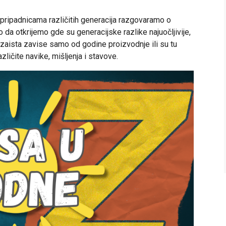
i pripadnicama različitih generacija razgovaramo o
 otkrijemo gde su generacijske razlike najuočljivije,
i zaista zavise samo od godine proizvodnje ili su tu
različite navike, mišljenja i stavove.