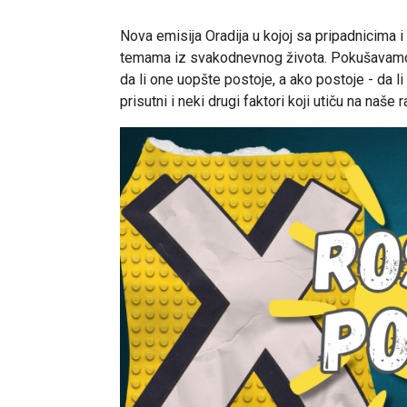
Nova emisija Oradija u kojoj sa pripadnicima 
temama iz svakodnevnog života. Pokušavamo da
da li one uopšte postoje, a ako postoje - da l
prisutni i neki drugi faktori koji utiču na naše 