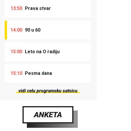
13:50
Prava stvar
14:00
90 u 60
15:00
Leto na O radiju
15:10
Pesma dana
vidi celu programsku satnicu
ANKETA