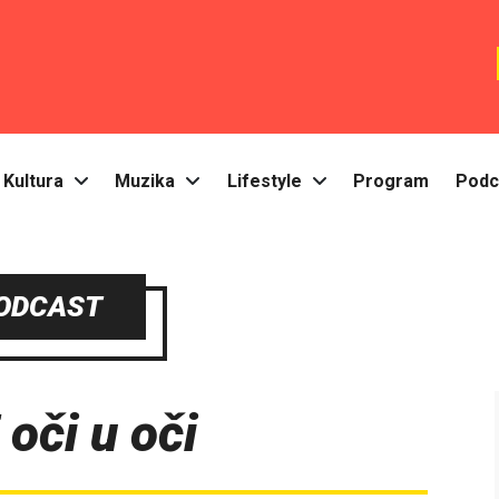
Kultura
Muzika
Lifestyle
Program
Podc
ODCAST
 oči u oči