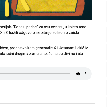
 serijala "Rosa u podne" za ovu sezonu, u kojem smo
 i Z tražili odgovore na pitanje koliko se zaista
ćem, predstavnikom generacije X i Jovanom Lakić iz
- šta jedni drugima zameramo, čemu se divimo i šta