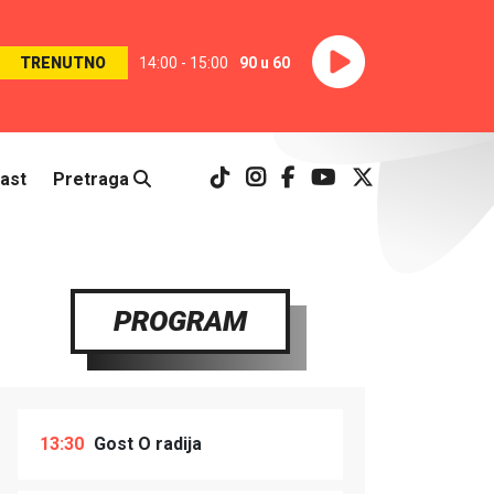
TRENUTNO
14:00 - 15:00
90 u 60
ast
Pretraga
PROGRAM
13:30
Gost O radija