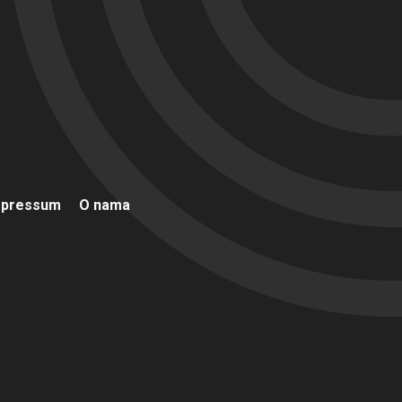
mpressum
O nama