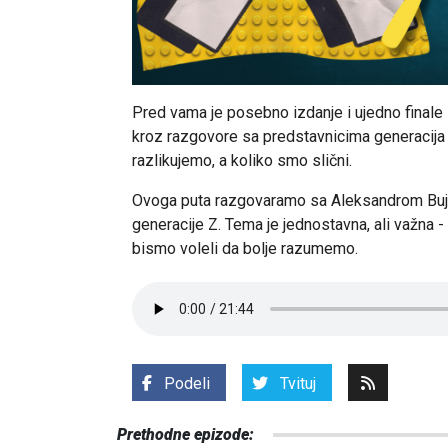
Pred vama je posebno izdanje i ujedno finale
kroz razgovore sa predstavnicima generacija X
razlikujemo, a koliko smo slični.
Ovoga puta razgovaramo sa Aleksandrom Buji
generacije Z. Tema je jednostavna, ali važna 
bismo voleli da bolje razumemo.
Podeli
Tvituj
Prethodne epizode: