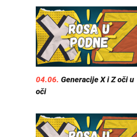
04.06.
Generacije X i Z oči u
oči