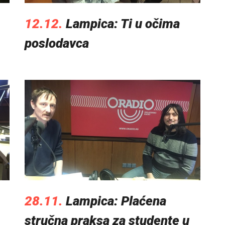
12.12.
Lampica: Ti u očima
poslodavca
28.11.
Lampica: Plaćena
stručna praksa za studente u