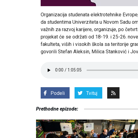
Organizacija studenata elektrotehnike Evrope
da studentima Univerziteta u Novom Sadu omog
važnih za razvoj karijere, organizuje, po četv
projekat će se održati od 18-19. i 25-26. no
fakulteta, viših i visokih škola sa teritorije
govorili Stefan Aleksin, Milica Stanković i Jo
Podeli
Tvituj
Prethodne epizode: