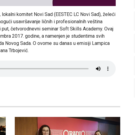
, lokalni komitet Novi Sad (EESTEC LC Novi Sad), želeći
ući usavršavanje ličnih i profesionalnih veština
rti put, četvorodnevni seminar Soft Skills Academy. Ovaj
vembra 2017. godine, a namenjen je studentima svih
 grada Novog Sada. O ovome su danas u emisiji Lampica
vana Trbojević.