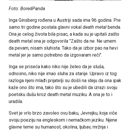
Foto: BoredPanda
Inga Ginsberg rođena u Austriji sada ima 96 godina. Pre
samo tri godine postala glavni vokal
death metal
benda.
Ona je celog života bila pisac, a kada su je upitali zašto
death metal ona je odgovorila "Zašto da ne. Ne umem
da pevam, nisam sluhista. Tako da je izbor pao na hevi
metal jer je samo potrebno da izgovaram reči".
Inga se priseća kako niko nije želeo da je sluša,
odnosno, niko nije imao sluha za starije. Upravo iz tog
razloga njeni mlađi prijatelji su došli na ideju da ona ipak
kaže ono što ima, tako što su je ubedili da izrazi svoju
poetsku dušu kroz death metal muziku. A ona je to i
uradila.
Svet je vrlo brzo zavoleo ovu baku, Jevrejku, koja viče
svoju poeziju na engleskom i nemačkom jeziku. Njene
glavne teme su humanost, okolina, ljubav, mržnja i