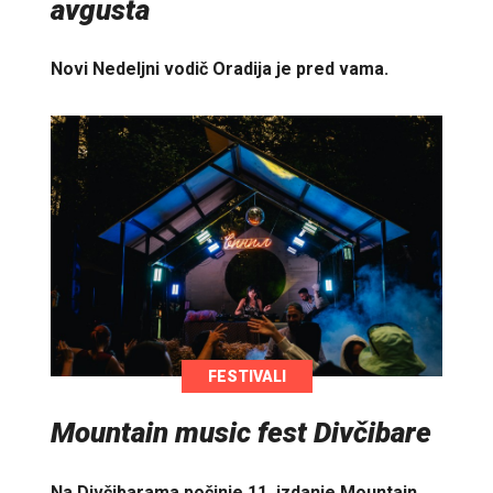
avgusta
Novi Nedeljni vodič Oradija je pred vama.
FESTIVALI
Mountain music fest Divčibare
Na Divčibarama počinje 11. izdanje Mountain