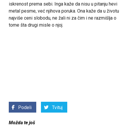
iskrenost prema sebi. Inga kaže da nisu u pitanju hevi
metal pesme, već njihova poruka. Ona kaže da u životu
najviše ceni slobodu, ne žali ni za čim i ne razmišlja o
tome šta drugi misle o njoj.
Podeli
Tvituj
Možda te još