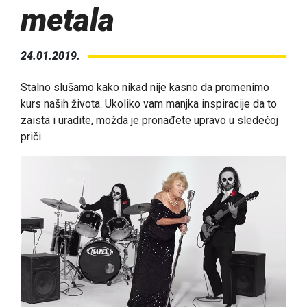
metala
24.01.2019.
Stalno slušamo kako nikad nije kasno da promenimo
kurs naših života. Ukoliko vam manjka inspiracije da to
zaista i uradite, možda je pronađete upravo u sledećoj
priči.