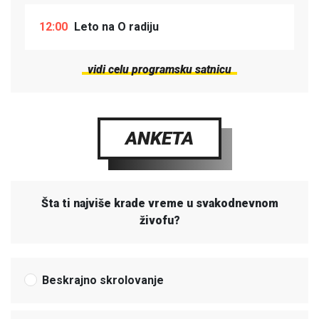
12:00
Leto na O radiju
vidi celu programsku satnicu
ANKETA
Šta ti najviše krade vreme u svakodnevnom
živofu?
Beskrajno skrolovanje