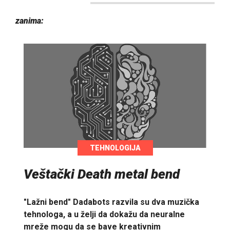
zanima:
TEHNOLOGIJA
Veštački Death metal bend
"Lažni bend" Dadabots razvila su dva muzička
tehnologa, a u želji da dokažu da neuralne
mreže mogu da se bave kreativnim