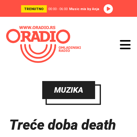
TRENUTNO
00:00 - 06:00
Music mix by Anja
MUZIKA
Treće doba death