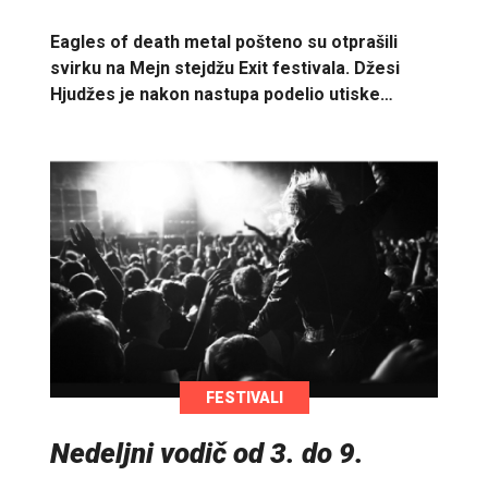
Eagles of death metal pošteno su otprašili
svirku na Mejn stejdžu Exit festivala. Džesi
Hjudžes je nakon nastupa podelio utiske…
FESTIVALI
Nedeljni vodič od 3. do 9.