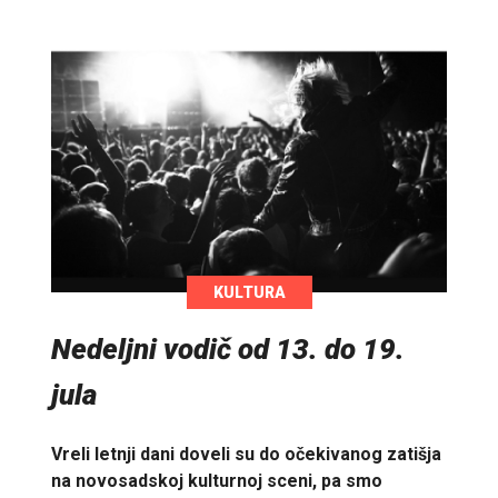
KULTURA
Nedeljni vodič od 13. do 19.
jula
Vreli letnji dani doveli su do očekivanog zatišja
na novosadskoj kulturnoj sceni, pa smo