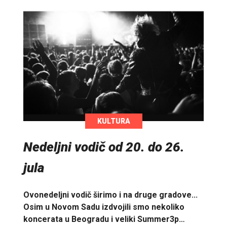
KULTURA
Nedeljni vodič od 20. do 26.
jula
Ovonedeljni vodič širimo i na druge gradove...
Osim u Novom Sadu izdvojili smo nekoliko
koncerata u Beogradu i veliki Summer3p…