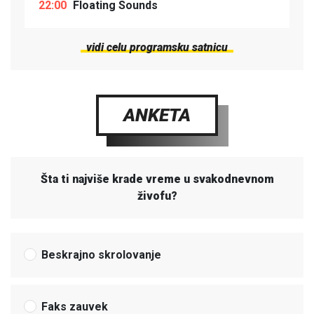
22:00
Floating Sounds
vidi celu programsku satnicu
ANKETA
Šta ti najviše krade vreme u svakodnevnom
živofu?
Beskrajno skrolovanje
Faks zauvek