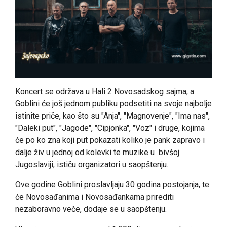
Koncert se održava u Hali 2 Novosadskog sajma, a
Goblini će još jednom publiku podsetiti na svoje najbolje
istinite priče, kao što su "Anja", "Magnovenje", "Ima nas",
"Daleki put", "Jagode", "Cipjonka", "Voz" i druge, kojima
će po ko zna koji put pokazati koliko je pank zapravo i
dalje živ u jednoj od kolevki te muzike u bivšoj
Jugoslaviji, ističu organizatori u saopštenju.
Ove godine Goblini proslavljaju 30 godina postojanja, te
će Novosađanima i Novosađankama prirediti
nezaboravno veče, dodaje se u saopštenju.