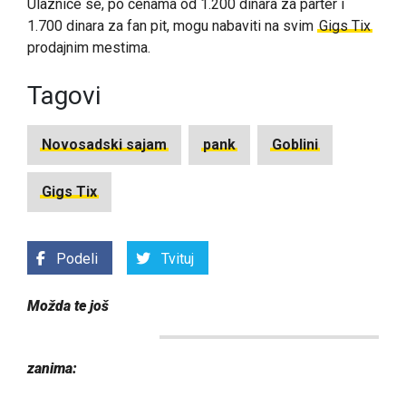
Ulaznice se, po cenama od 1.200 dinara za parter i
1.700 dinara za fan pit, mogu nabaviti na svim
Gigs Tix
prodajnim mestima.
Tagovi
Novosadski sajam
pank
Goblini
Gigs Tix
Podeli
Tvituj
Možda te još
zanima: