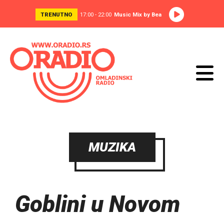
TRENUTNO
17:00 - 22:00
Music Mix by Bea
MUZIKA
Goblini u Novom