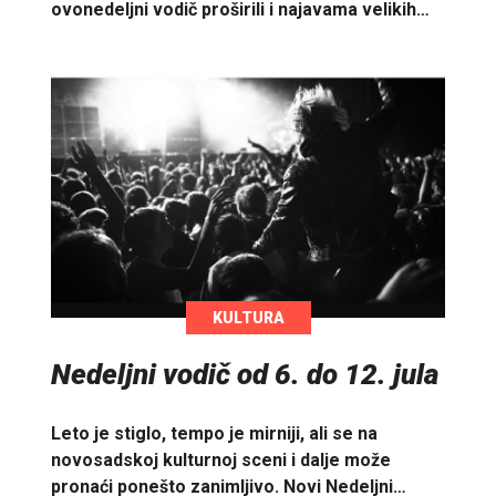
ovonedeljni vodič proširili i najavama velikih…
KULTURA
Nedeljni vodič od 6. do 12. jula
Leto je stiglo, tempo je mirniji, ali se na
novosadskoj kulturnoj sceni i dalje može
pronaći ponešto zanimljivo. Novi Nedeljni…