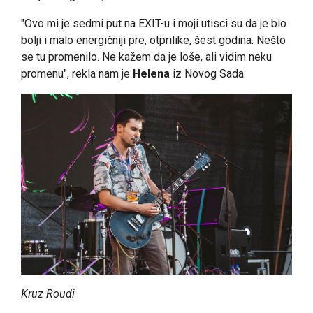
"Ovo mi je sedmi put na EXIT-u i moji utisci su da je bio
bolji i malo energičniji pre, otprilike, šest godina. Nešto
se tu promenilo. Ne kažem da je loše, ali vidim neku
promenu", rekla nam je
Helena
iz Novog Sada.
Kruz Roudi