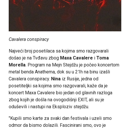
Cavalera conspiracy
Najveći broj posetilaca sa kojima smo razgovarali
došao je na Tvđavu zbog
Maxa Cavalere
i
Toma
Morella
. Program na Mejn Stejdžu je počeo koncertom
metal benda Anathema, dok su u 21h na binu izašli
Cavalera conspiracy.
Nina
iz Rusije, jedna od
posetiteljki sa kojima smo razgovarali, kaže da je
koncert Maxa Cavalere bio jedan od glavnih razloga
zbog kojih je došla na ovogodišnji EXIT, ali su je
oduševili i nastupi na Eksploziv stejdžu.
"Kupili smo karte za svaki dan festivala i uzeli smo
odmor da bismo dolazili. Fascinirani smo, ovo je