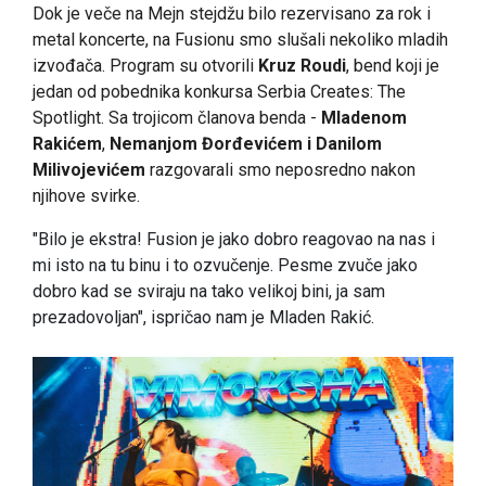
Dok je veče na Mejn stejdžu bilo rezervisano za rok i
metal koncerte, na Fusionu smo slušali nekoliko mladih
izvođača. Program su otvorili
Kruz Roudi
, bend koji je
jedan od pobednika konkursa Serbia Creates: The
Spotlight. Sa trojicom članova benda -
Mladenom
Rakićem
,
Nemanjom Đorđevićem i
Danilom
Milivojevićem
razgovarali smo neposredno nakon
njihove svirke.
"Bilo je ekstra! Fusion je jako dobro reagovao na nas i
mi isto na tu binu i to ozvučenje. Pesme zvuče jako
dobro kad se sviraju na tako velikoj bini, ja sam
prezadovoljan", ispričao nam je Mladen Rakić.