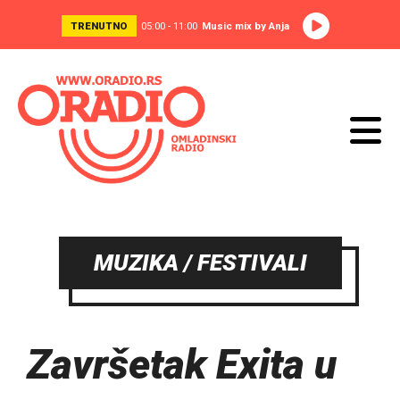
TRENUTNO
05:00 - 11:00
Music mix by Anja
MUZIKA / FESTIVALI
Završetak Exita u