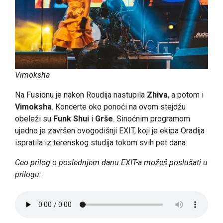
Vimoksha
Na Fusionu je nakon Roudija nastupila
Zhiva
, a potom i
Vimoksha
. Koncerte oko ponoći na ovom stejdžu
obeleži su
Funk Shui
i
Grše
. Sinoćnim programom
ujedno je završen ovogodišnji EXIT, koji je ekipa Oradija
ispratila iz terenskog studija tokom svih pet dana.
Ceo prilog o poslednjem danu EXIT-a možeš poslušati u
prilogu: