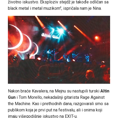
životno iskustvo. Eksploziv stejdž je takođe odličan sa
black metal i metal muzikom", ispričala nam je Nina.
Nakon braće Kavalera, na Mejnu su nastupili turski
Altin
Gun
i Tom Morello, nekadašnji gitarista Rage Against
the Machine. Kao i prethodnih dana, razgovarali smo sa
publikom koja je prvi put na festivalu, ali i onima koji
imaju višegodišnje iskustvo na EXIT-u.