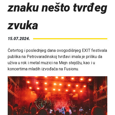
znaku nešto tvrđeg
zvuka
15.07.2024.
Četvrtog i poslednjeg dana ovogodišnjeg EXIT festivala
publika na Petrovaradinskoj tvrđavi imala je priliku da
uživa u rok i metal muzici na Mejn stejdžu, kao i u
koncertima mladih izvođača na Fusionu.