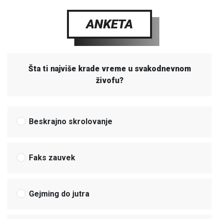
ANKETA
Šta ti najviše krade vreme u svakodnevnom
živofu?
Beskrajno skrolovanje
Faks zauvek
Gejming do jutra