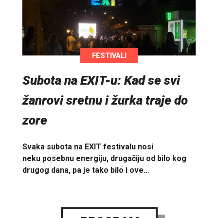
FESTIVALI
Subota na EXIT-u: Kad se svi
žanrovi sretnu i žurka traje do
zore
Svaka subota na EXIT festivalu nosi
neku posebnu energiju, drugačiju od bilo kog
drugog dana, pa je tako bilo i ove…