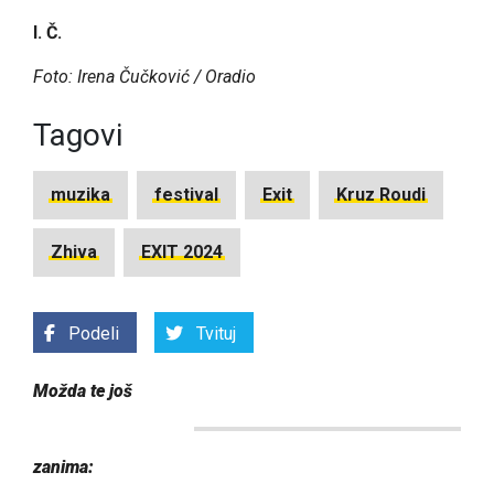
I. Č.
Foto: Irena Čučković / Oradio
Tagovi
muzika
festival
Exit
Kruz Roudi
Zhiva
EXIT 2024
Podeli
Tvituj
Možda te još
zanima: