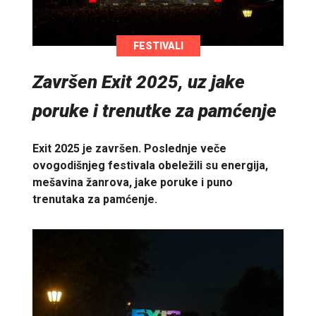
FESTIVALI
Završen Exit 2025, uz jake
poruke i trenutke za pamćenje
Exit 2025 je završen. Poslednje veče
ovogodišnjeg festivala obeležili su energija,
mešavina žanrova, jake poruke i puno
trenutaka za pamćenje.