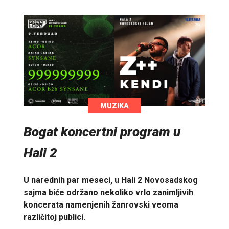
MUZIKA
Bogat koncertni program u
Hali 2
U narednih par meseci, u Hali 2 Novosadskog
sajma biće održano nekoliko vrlo zanimljivih
koncerata namenjenih žanrovski veoma
različitoj publici.