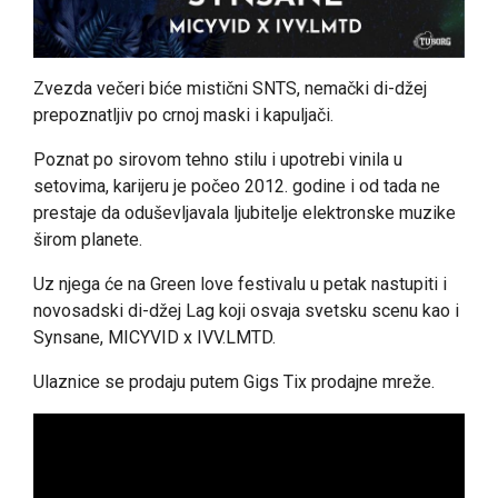
Zvezda večeri biće mistični SNTS, nemački di-džej
prepoznatljiv po crnoj maski i kapuljači.
Poznat po sirovom tehno stilu i upotrebi vinila u
setovima, karijeru je počeo 2012. godine i od tada ne
prestaje da oduševljavala ljubitelje elektronske muzike
širom planete.
Uz njega će na Green love festivalu u petak nastupiti i
novosadski di-džej Lag koji osvaja svetsku scenu kao i
Synsane, MICYVID x IVV.LMTD.
Ulaznice se prodaju putem Gigs Tix prodajne mreže.