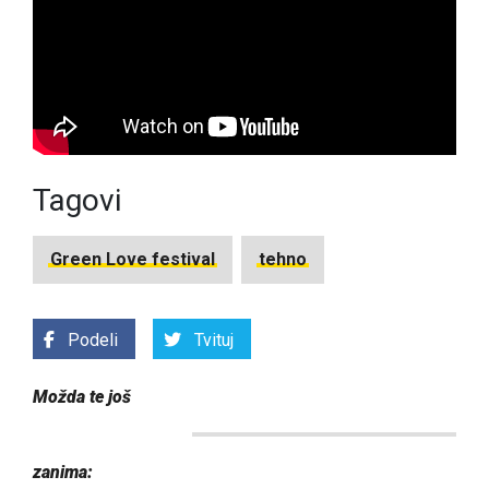
Tagovi
Green Love festival
tehno
Podeli
Tvituj
Možda te još
zanima: