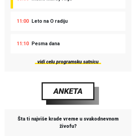
11:00
Leto na O radiju
11:10
Pesma dana
vidi celu programsku satnicu
ANKETA
Šta ti najviše krade vreme u svakodnevnom
živofu?