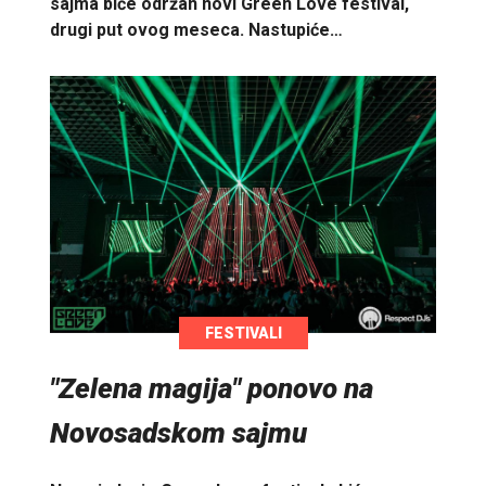
sajma biće održan novi Green Love festival,
drugi put ovog meseca. Nastupiće…
FESTIVALI
"Zelena magija" ponovo na
Novosadskom sajmu