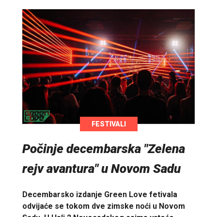
FESTIVALI
Počinje decembarska "Zelena
rejv avantura" u Novom Sadu
Decembarsko izdanje Green Love fetivala
odvijaće se tokom dve zimske noći u Novom