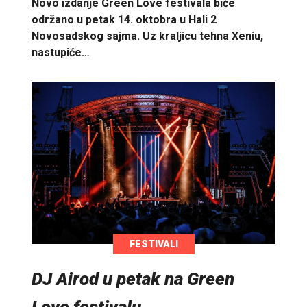
Novo izdanje Green Love festivala biće
održano u petak 14. oktobra u Hali 2
Novosadskog sajma. Uz kraljicu tehna Xeniu,
nastupiće…
FESTIVALI
DJ Airod u petak na Green