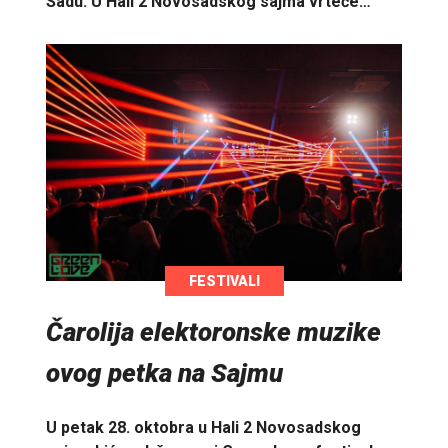
Sadu. U Hali 2 Novosadskog sajma vrteće…
FESTIVALI
Čarolija elektoronske muzike
ovog petka na Sajmu
U petak 28. oktobra u Hali 2 Novosadskog