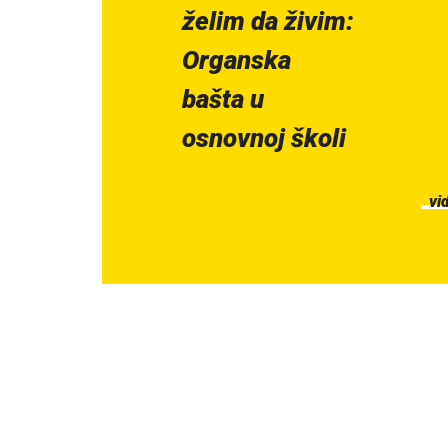
želim da živim:
Organska
bašta u
osnovnoj školi
vi