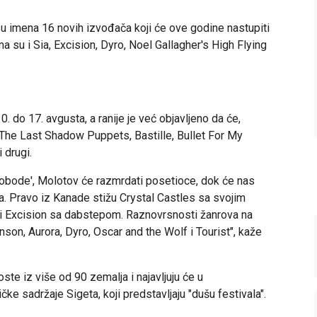
 su imena 16 novih izvođača koji će ove godine nastupiti
 su i Sia, Excision, Dyro, Noel Gallagher's High Flying
0. do 17. avgusta, a ranije je već objavljeno da će,
, The Last Shadow Puppets, Bastille, Bullet For My
 drugi.
lobode', Molotov će razmrdati posetioce, dok će nas
a. Pravo iz Kanade stižu Crystal Castles sa svojim
i Excision sa dabstepom. Raznovrsnosti žanrova na
son, Aurora, Dyro, Oscar and the Wolf i Tourist", kaže
te iz više od 90 zemalja i najavljuju će u
ke sadržaje Sigeta, koji predstavljaju "dušu festivala".