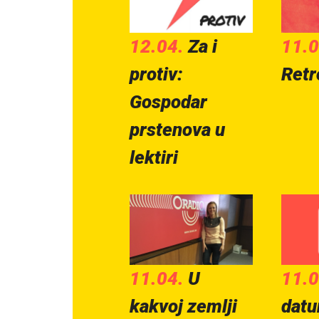
12.04.
Za i
11.0
protiv:
Retr
Gospodar
prstenova u
lektiri
11.04.
U
11.
kakvoj zemlji
datu