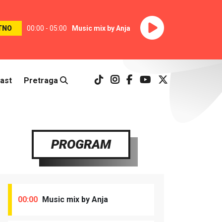
TNO
00:00 - 05:00
Music mix by Anja
ast
Pretraga
PROGRAM
00:00
Music mix by Anja