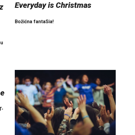
Everyday is Christmas
z
Božićna fantaSia!
su
ne
T-