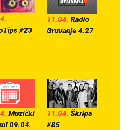
4.
11.04.
Radio
oTips #23
Gruvanje 4.27
04.
Muzički
11.04.
Škripa
mi 09.04.
#85