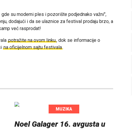
o gde su moderni ples i pozorište podjednako važni",
ju, dodajući i da se ulaznice za festival prodaju brzo, a
 kamp već rasprodat!
vala
potražite na ovom linku
, dok se informacije o
ći
na oficijelnom sajtu festivala
.
MUZIKA
Noel Galager 16. avgusta u