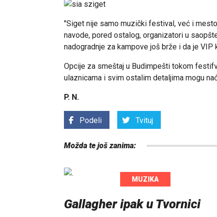
"Siget nije samo muzički festival, već i mest
navode, pored ostalog, organizatori u saopšten
nadogradnje za kampove još brže i da je VIP
Opcije za smeštaj u Budimpešti tokom festif
ulaznicama i svim ostalim detaljima mogu na
P. N.
Podeli
Tvituj
Možda te još zanima:
MUZIKA
Gallagher ipak u Tvornici