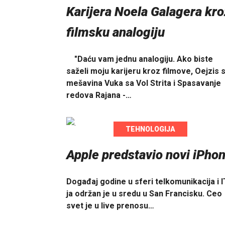
Karijera Noela Galagera kro
filmsku analogiju
"Daću vam jednu analogiju. Ako biste
saželi moju karijeru kroz filmove, Oejzis 
mešavina Vuka sa Vol Strita i Spasavanje
redova Rajana -…
TEHNOLOGIJA
Apple predstavio novi iPho
Događaj godine u sferi telkomunikacija i I
ja održan je u sredu u San Francisku. Ceo
svet je u live prenosu…