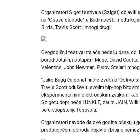
Organizatori Siget festivala (Sziget) objavili
na “Ostrvu slobode” u Budimpešti, među kojima
Birds, Travis Scott i mnogi drugi!
Ovogodišnji festival trajaće nedelju dana, od 1
pored ostalih, nastupiti i Muse, David Guetta
Valentine, John Newman, Parov Stelar i mnogi
"Jake Bugg će doneti indie zvuk na 'Ostrvo s
Travis Scott oduševiti svojim hip-hop bitovim
eksperimentalnim elektronskim zvukom, kao 
Szigetu doprineće i UNKLE, zatim JAIN, Wilkin
se u saopštenju festivala.
Organizatori navode da ove godine očekuju gos
predstojećem periodu objaviti i brojne nemuzič