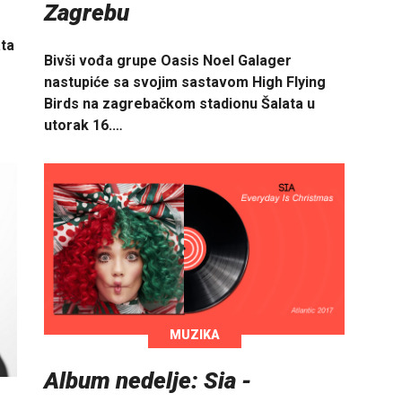
Zagrebu
ata
Bivši vođa grupe Oasis Noel Galager
nastupiće sa svojim sastavom High Flying
Birds na zagrebačkom stadionu Šalata u
utorak 16.…
MUZIKA
Album nedelje: Sia -