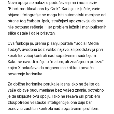
Nova opcija se nalazi u podešavanjima i nosi naziv
"Block modifications by Grok". Kada je uključite, vaše
objave i fotografije ne mogu biti automatski menjane od
strane tog čatbota. Ipak, stručnjaci upozoravaju da ovo
nije potpuno rešenje – jer problem lažnih i manipulisanih
slika ostaje i dalje prisutan.
Ova funkcija je, prema pisanju portala *Social Media
Today*, uvedena bez velike najave, ali predstavlja prvi
korak ka većoj kontroli nad sopstvenim sadržajem.
Kako se navodi reč je o "malom, ali značajnom potezu“
kojim X pokušava da odgovori na kritike i poveća
poverenje korisnika.
Za obične korisnike poruka je jasna: ako ne želite da
vaše objave budu menjane bez vašeg znanja, potrebno
je da uključite ovu opciju. Iako ne rešava širi problem
zloupotrebe veštačke inteligencije, ona daje bar
osnovnu zaštitu i kontrolu nad sopstvenim profilom.