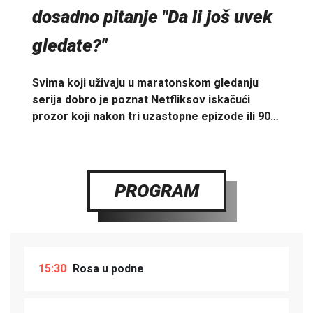
dosadno pitanje "Da li još uvek
gledate?"
Svima koji uživaju u maratonskom gledanju
serija dobro je poznat Netfliksov iskačući
prozor koji nakon tri uzastopne epizode ili 90…
PROGRAM
15:30
Rosa u podne