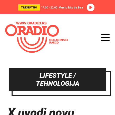
TRENUTNO
17:00 - 22:00
Music Mix by Bea
LIFESTYLE /
TEHNOLOGIJA
X uvodi novu