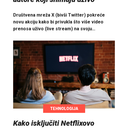
Društvena mreža X (bivši Twitter) pokreće
novu akciju kako bi privukla što više video
prenosa uživo (live stream) na svoju…
TEHNOLOGIJA
Kako isključiti Netflixovo