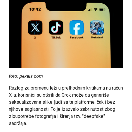
foto: pexels.com
Razlog za promenu leži u prethodnim kritikama na račun
X-a: korisnici su otkrili da Grok može da generiše
seksualizovane slike ljudi sa te platforme, čak i bez
njihove saglasnosti. To je izazvalo zabrinutost zbog
zloupotrebe fotografija i širenja tzv. "deepfake"
sadržaja.