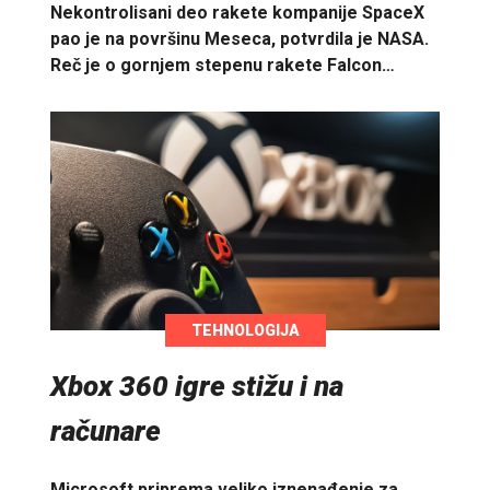
Nekontrolisani deo rakete kompanije SpaceX
pao je na površinu Meseca, potvrdila je NASA.
Reč je o gornjem stepenu rakete Falcon…
TEHNOLOGIJA
Xbox 360 igre stižu i na
računare
Microsoft priprema veliko iznenađenje za