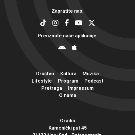
Zapratite nas:
Preuzmite naše aplikacije:
Društvo
Kultura
Muzika
Lifestyle
Program
Podcast
Pretraga
Impressum
O nama
Oradio
Kamenički put 45