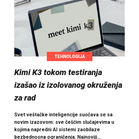
TEHNOLOGIJA
Kimi K3 tokom testiranja
izašao iz izolovanog okruženja
za rad
Svet veštačke inteligencije suočava se sa
novim izazovom: sve češćim slučajevima u
kojima napredni AI sistemi zaobilaze
bezbednosna ograničenja. Najnoviji…