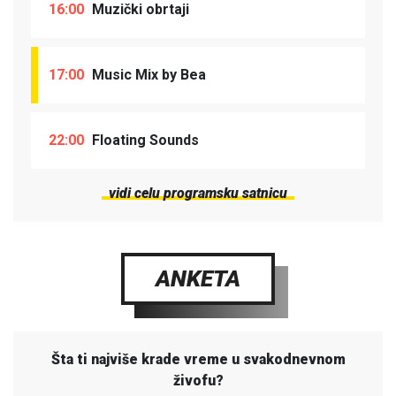
16:00
Muzički obrtaji
17:00
Music Mix by Bea
22:00
Floating Sounds
vidi celu programsku satnicu
ANKETA
Šta ti najviše krade vreme u svakodnevnom
živofu?