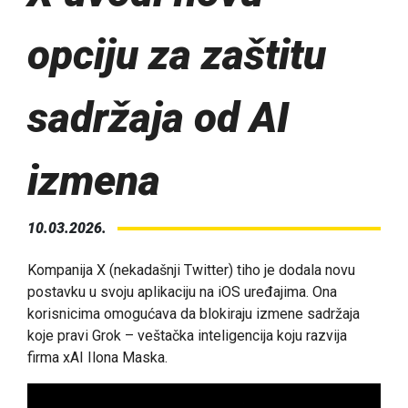
opciju za zaštitu
sadržaja od AI
izmena
10.03.2026.
Kompanija X (nekadašnji Twitter) tiho je dodala novu
postavku u svoju aplikaciju na iOS uređajima. Ona
korisnicima omogućava da blokiraju izmene sadržaja
koje pravi Grok – veštačka inteligencija koju razvija
firma xAI Ilona Maska.