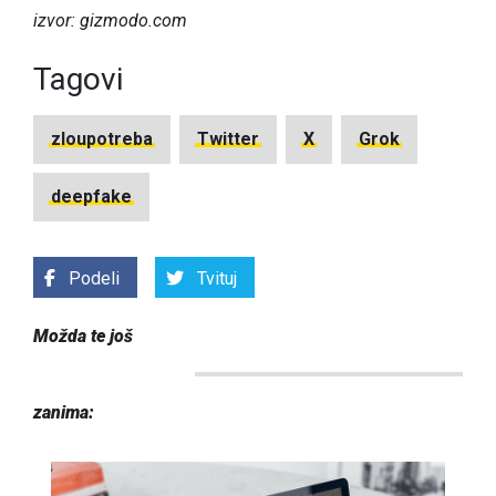
izvor: gizmodo.com
Tagovi
zloupotreba
Twitter
X
Grok
deepfake
Podeli
Tvituj
Možda te još
zanima: