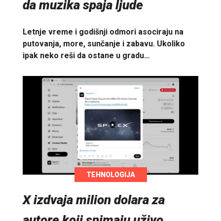
da muzika spaja ljude
Letnje vreme i godišnji odmori asociraju na
putovanja, more, sunčanje i zabavu. Ukoliko
ipak neko reši da ostane u gradu…
TEHNOLOGIJA
X izdvaja milion dolara za
autore koji snimaju uživo