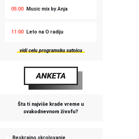
05:00
Music mix by Anja
11:00
Leto na O radiju
vidi celu programsku satnicu
ANKETA
Šta ti najviše krade vreme u
svakodnevnom živofu?
Beskrajno skrolovanje