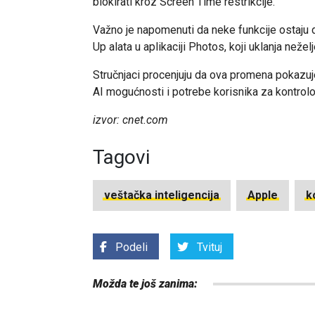
blokirati kroz Screen Time restrikcije.
Važno je napomenuti da neke funkcije ostaju 
Up alata u aplikaciji Photos, koji uklanja nežel
Stručnjaci procenjuju da ova promena pokazuj
AI mogućnosti i potrebe korisnika za kontr
izvor: cnet.com
Tagovi
veštačka inteligencija
Apple
k
Podeli
Tvituj
Možda te još zanima: