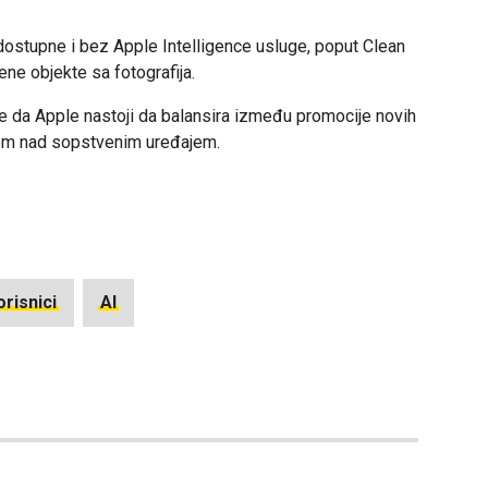
dostupne i bez Apple Intelligence usluge, poput Clean
jene objekte sa fotografija.
e da Apple nastoji da balansira između promocije novih
olom nad sopstvenim uređajem.
orisnici
AI