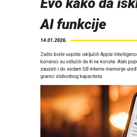
Evo kako da isk
AI funkcije
14.01.2026.
Zašto biste uopšte isključili Apple Intellige
korisnici su odlučili da ih ne koriste. Alati 
zauzeti i do sedam GB interne memorije uređaj
granici slobodnog kapaciteta.