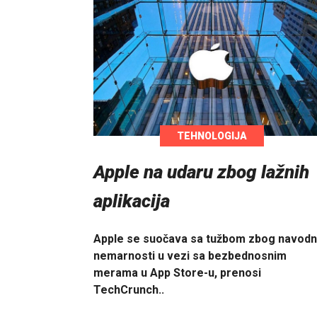
TEHNOLOGIJA
Apple na udaru zbog lažnih
aplikacija
Apple se suočava sa tužbom zbog navod
nemarnosti u vezi sa bezbednosnim
merama u App Store-u, prenosi
TechCrunch..