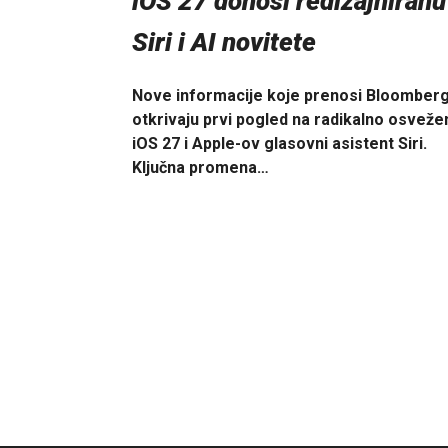
iOS 27 donosi redizajniranu
Siri i AI novitete
Nove informacije koje prenosi Bloomber
otkrivaju prvi pogled na radikalno osveže
iOS 27 i Apple-ov glasovni asistent Siri.
Ključna promena…