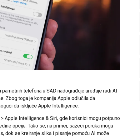
a pametnih telefona u SAD nadograđuje uređaje radi AI
ne. Zbog toga je kompanija Apple odlučila da
gući da isključe Apple Intelligence.
> Apple Intelligence & Siri, gde korisnici mogu potpuno
jedine opcije. Tako se, na primer, sažeci poruka mogu
s, dok se kreiranje slika i pisanje pomoću AI može