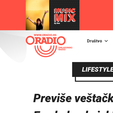
Društvo
LIFESTYLE
Previše veštačk