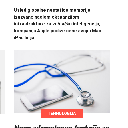
Usled globalne nestašice memorije
izazvane naglom ekspanzijom
infrastrukture za veštačku inteligenciju,
kompanija Apple podiže cene svojih Mac i
iPad linija…
TEHNOLOGIJA