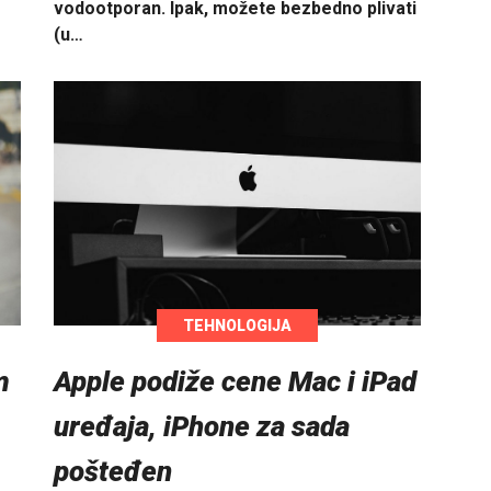
vodootporan. Ipak, možete bezbedno plivati
(u…
TEHNOLOGIJA
Apple podiže cene Mac i iPad
m
uređaja, iPhone za sada
pošteđen