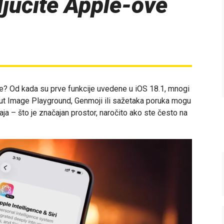
ljučite Apple-ove
nce? Od kada su prve funkcije uvedene u iOS 18.1, mnogi
poput Image Playground, Genmoji ili sažetaka poruka mogu
a – što je značajan prostor, naročito ako ste često na