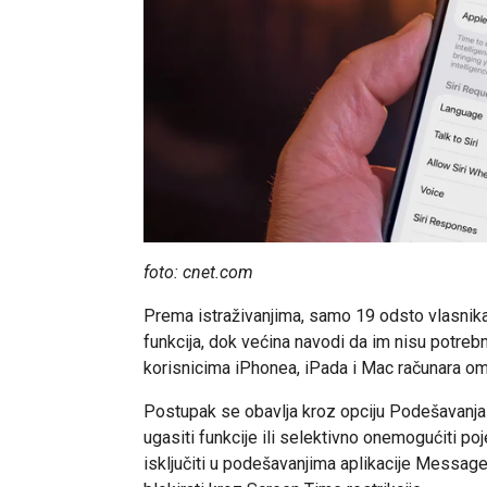
foto: cnet.com
Prema istraživanjima, samo 19 odsto vlasnik
funkcija, dok većina navodi da im nisu potreb
korisnicima iPhonea, iPada i Mac računara omo
Postupak se obavlja kroz opciju Podešavanja 
ugasiti funkcije ili selektivno onemogućiti po
isključiti u podešavanjima aplikacije Message