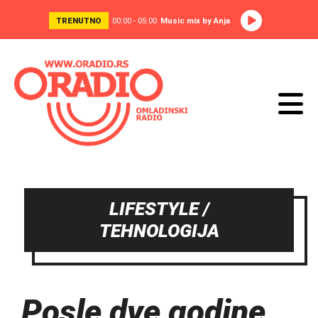
TRENUTNO
00:00 - 05:00
Music mix by Anja
LIFESTYLE /
TEHNOLOGIJA
Posle dve godine