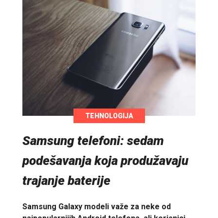
TEHNOLOGIJA
Samsung telefoni: sedam
podešavanja koja produžavaju
trajanje baterije
Samsung Galaxy modeli važe za neke od