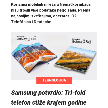
Korisnici mobilnih mreža u Nemačkoj nikada
nisu trošili više podataka nego sada. Prema
najnovijim izveštajima, operateri O2
Telefónica i Deutsche…
TEHNOLOGIJA
Samsung potvrdio: Tri-fold
telefon stiže krajem godine