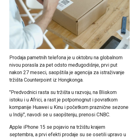
Prodaja pametnih telefona je u oktobru na globalnom
nivou porasla za pet odsto međugodišnje, prvi put
nakon 27 meseci, saopštila je agencija za istraživanje
tržišta Counterpoint iz Hongkonga.
"Predvodnici rasta su tržišta u razvoju, na Bliskom
istoku i u Africi, a rast je potpomognut i povratkom
kompanije Huawei u Kinu i početkom praznične sezone
u Indiji", navodi se u saopštenju, prenosi CNBC.
Apple iPhone 15 se pojavio na tržištu krajem
septembra, a prvi efekti prodaje su se osetili upravo u