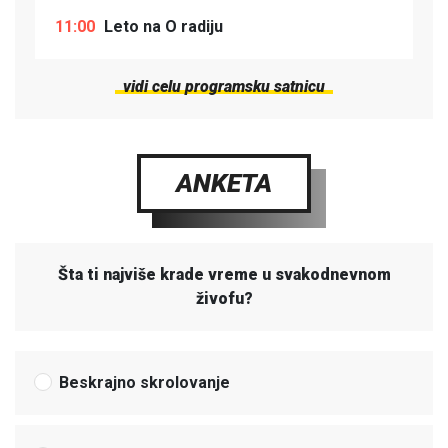
11:00
Leto na O radiju
vidi celu programsku satnicu
ANKETA
Šta ti najviše krade vreme u svakodnevnom
živofu?
Beskrajno skrolovanje