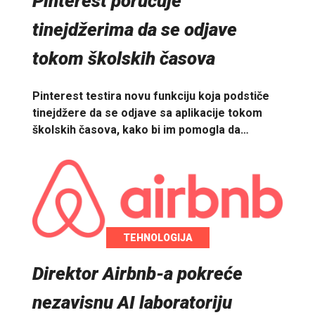
Pinterest poručuje
tinejdžerima da se odjave
tokom školskih časova
Pinterest testira novu funkciju koja podstiče
tinejdžere da se odjave sa aplikacije tokom
školskih časova, kako bi im pomogla da…
TEHNOLOGIJA
Direktor Airbnb-a pokreće
nezavisnu AI laboratoriju