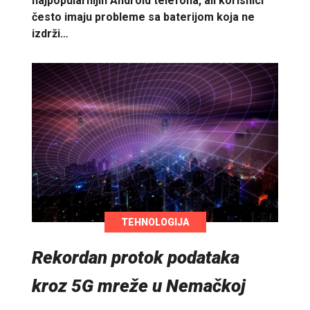
najpopularnijih Android telefona, ali korisnici
često imaju probleme sa baterijom koja ne
izdrži…
TEHNOLOGIJA
Rekordan protok podataka
kroz 5G mreže u Nemačkoj