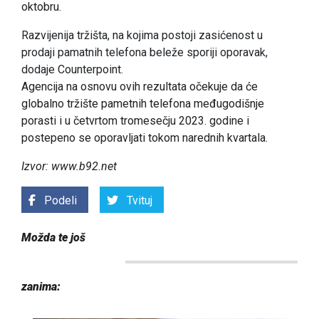
oktobru.
Razvijenija tržišta, na kojima postoji zasićenost u
prodaji pamatnih telefona beleže sporiji oporavak,
dodaje Counterpoint.
Agencija na osnovu ovih rezultata očekuje da će
globalno tržište pametnih telefona međugodišnje
porasti i u četvrtom tromesečju 2023. godine i
postepeno se oporavljati tokom narednih kvartala.
Izvor: www.b92.net
Podeli
Tvituj
Možda te još
zanima: