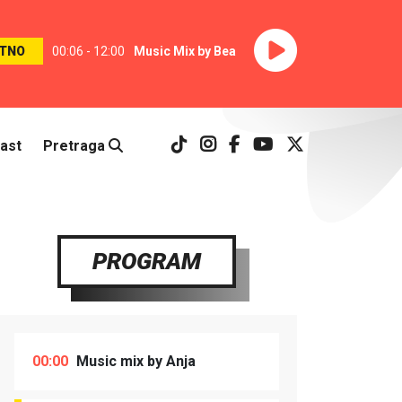
TNO
00:06 - 12:00
Music Mix by Bea
ast
Pretraga
PROGRAM
00:00
Music mix by Anja