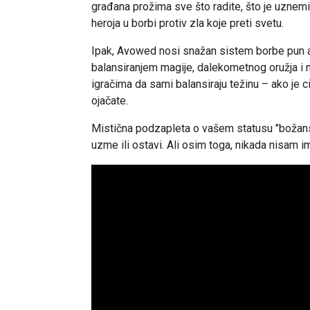
građana prožima sve što radite, što je uznemi
heroja u borbi protiv zla koje preti svetu.
Ipak, Avowed nosi snažan sistem borbe pun ak
balansiranjem magije, dalekometnog oružja i
igračima da sami balansiraju težinu – ako je ci
ojačate.
Mistična podzapleta o vašem statusu "božan
uzme ili ostavi. Ali osim toga, nikada nisam