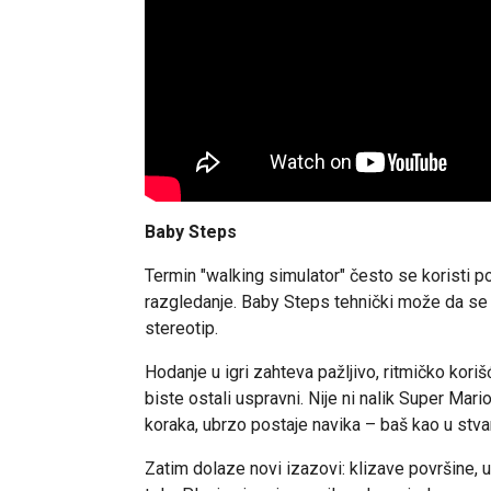
Baby Steps
Termin "walking simulator" često se koristi p
razgledanje. Baby Steps tehnički može da se u
stereotip.
Hodanje u igri zahteva pažljivo, ritmičko kor
biste ostali uspravni. Nije ni nalik Super Mar
koraka, ubrzo postaje navika – baš kao u stva
Zatim dolaze novi izazovi: klizave površine, 