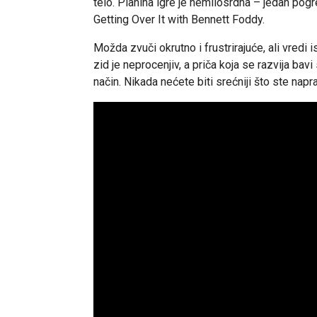
telo. Planina igre je nemilosrdna – jedan pogre
Getting Over It with Bennett Foddy.
Možda zvuči okrutno i frustrirajuće, ali vredi
zid je neprocenjiv, a priča koja se razvija bav
način. Nikada nećete biti srećniji što ste napra