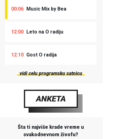
00:06
Music Mix by Bea
12:00
Leto na O radiju
12:10
Gost O radija
vidi celu programsku satnicu
ANKETA
Šta ti najviše krade vreme u
svakodnevnom živofu?