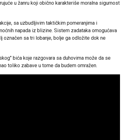
rujuće u žanru koji obično karakteriše moralna sigurnost
cije, sa uzbudljivim taktičkim pomeranjima i
 moćnih napada iz blizine. Sistem zadataka omogućava
lj označen sa tri lobanje, bolje ga odložite dok ne
skog" bića koje razgovara sa duhovima može da se
 imao toliko zabave u tome da budem omražen.