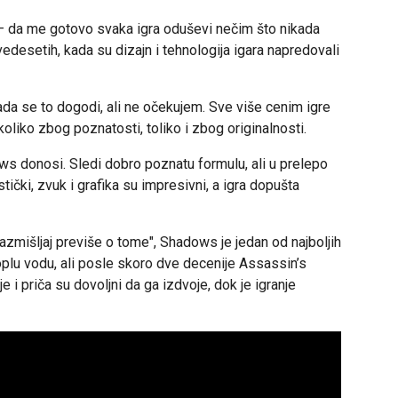
– da me gotovo svaka igra oduševi nečim što nikada
vedesetih, kada su dizajn i tehnologija igara napredovali
da se to dogodi, ali ne očekujem. Sve više cenim igre
koliko zbog poznatosti, toliko i zbog originalnosti.
s donosi. Sledi dobro poznatu formulu, ali u prelepo
stički, zvuk i grafika su impresivni, a igra dopušta
azmišljaj previše o tome", Shadows je jedan od najboljih
 toplu vodu, ali posle skoro dve decenije Assassin’s
 i priča su dovoljni da ga izdvoje, dok je igranje