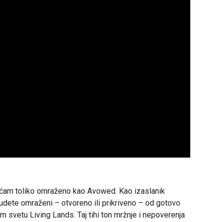
sećam toliko omraženo kao Avowed. Kao izaslanik
udete omraženi – otvoreno ili prikriveno – od gotovo
m svetu Living Lands. Taj tihi ton mržnje i nepoverenja