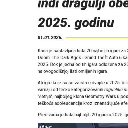
indi dragulji ob
2025. godinu
01.01.2026.
Kada je sastavljana lista 20 najboljih igara z
Doom: The Dark Ages i Grand Theft Auto 6 kao 
2025. Dok je jedna od tih igara odložena za 20
na ovogodišnjoj listi omiljenih igara.
Ali igre koje su se zaista izdvojile u 2025. bi
variraju od teško kategorizovanih
roguelike p
"šetnje", najboljeg klona Geometry Wars u posl
teškoća adolescencije kroz iznenađujuće efek
Pred vama je lista najboljih 20 igara u 2025.