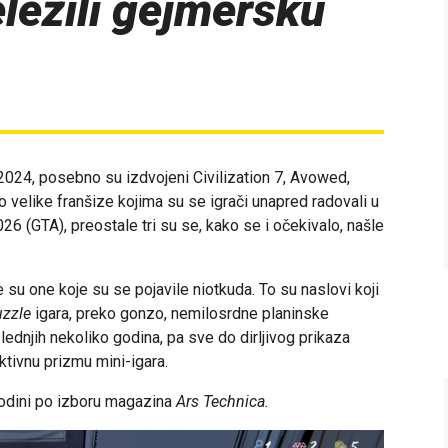
eležili gejmersku
a 2024, posebno su izdvojeni Civilization 7, Avowed,
velike franšize kojima su se igrači unapred radovali u
26 (GTA), preostale tri su se, kako se i očekivalo, našle
le su one koje su se pojavile niotkuda. To su naslovi koji
uzzle
igara, preko gonzo, nemilosrdne planinske
ednjih nekoliko godina, pa sve do dirljivog prikaza
tivnu prizmu mini-igara.
 godini po izboru magazina
Ars Technica.