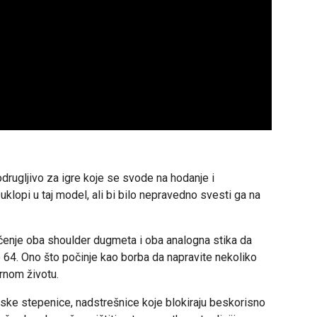
odrugljivo za igre koje se svode na hodanje i
klopi u taj model, ali bi bilo nepravedno svesti ga na
išćenje oba shoulder dugmeta i oba analogna stika da
io 64. Ono što počinje kao borba da napravite nekoliko
rnom životu.
uske stepenice, nadstrešnice koje blokiraju beskorisno