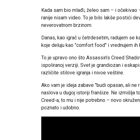
Kada sam bio mlađi, želeo sam – i očekivao 
ranije nisam video. To je bilo lakše postići de
neverovatnom brzinom.
Danas, kao igrač u četrdesetim, radujem se ka
koje deluju kao "comfort food" i vrednujem ih 
To je upravo ono što Assassin’s Creed Shadow
ispoliranoj verziji. Svet je grandiozan i eskapi
različite stilove igranja i nivoe veštine.
Ako vam je ideja zabave "budi opasan, ali ne r
naslova u dugoj istoriji franšize. Ne izmišlja
Creed-a, to mu i nije potrebno – novo okruženje
poznato i udobno.