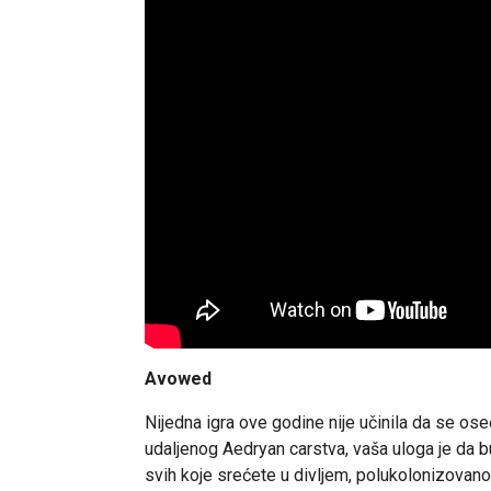
Avowed
Nijedna igra ove godine nije učinila da se o
udaljenog Aedryan carstva, vaša uloga je da b
svih koje srećete u divljem, polukolonizovano