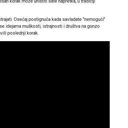
šan korak može uništiti sate napretka, u tradiciji
 istrajati. Osećaj postignuća kada savladate "nemogući"
i se idejama muškosti, istrajnosti i društva na gonzo
vili poslednji korak.