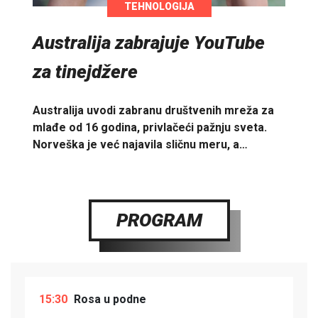
TEHNOLOGIJA
Australija zabrajuje YouTube
za tinejdžere
Australija uvodi zabranu društvenih mreža za
mlađe od 16 godina, privlačeći pažnju sveta.
Norveška je već najavila sličnu meru, a…
PROGRAM
15:30
Rosa u podne