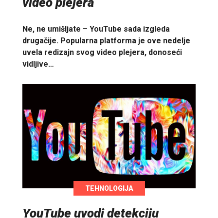
video plejera
Ne, ne umišljate – YouTube sada izgleda
drugačije. Popularna platforma je ove nedelje
uvela redizajn svog video plejera, donoseći
vidljive…
TEHNOLOGIJA
YouTube uvodi detekciju