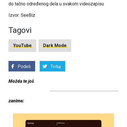
do tačno određenog dela u svakom videozapisu.
Izvor: SeeBiz
Tagovi
YouTube
Dark Mode
Podeli
Tvituj
Možda te još
zanima: