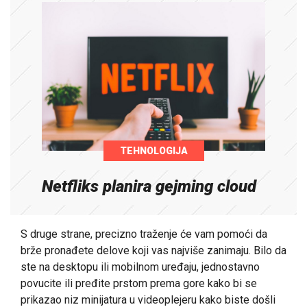
TEHNOLOGIJA
Netfliks planira gejming cloud
S druge strane, precizno traženje će vam pomoći da
brže pronađete delove koji vas najviše zanimaju. Bilo da
ste na desktopu ili mobilnom uređaju, jednostavno
povucite ili pređite prstom prema gore kako bi se
prikazao niz minijatura u videoplejeru kako biste došli