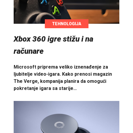
TEHNOLOGIJA
Xbox 360 igre stižu i na
računare
Microsoft priprema veliko iznenađenje za
ljubitelje video-igara. Kako prenosi magazin
The Verge, kompanija planira da omogući
pokretanje igara sa starije…