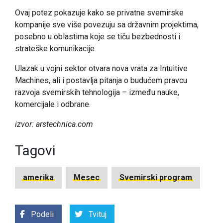
Ovaj potez pokazuje kako se privatne svemirske
kompanije sve više povezuju sa državnim projektima,
posebno u oblastima koje se tiču bezbednosti i
strateške komunikacije.
Ulazak u vojni sektor otvara nova vrata za Intuitive
Machines, ali i postavlja pitanja o budućem pravcu
razvoja svemirskih tehnologija – između nauke,
komercijale i odbrane.
izvor: arstechnica.com
Tagovi
amerika
Mesec
Svemirski program
Podeli
Tvituj