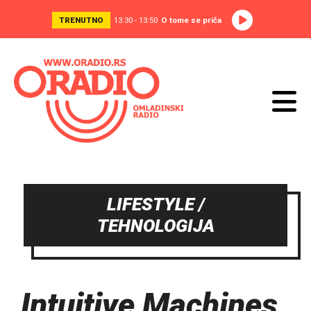
TRENUTNO
13:30 - 13:50
O tome se priča
LIFESTYLE /
TEHNOLOGIJA
Intuitive Machines