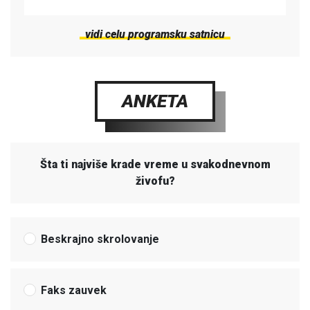
vidi celu programsku satnicu
ANKETA
Šta ti najviše krade vreme u svakodnevnom
živofu?
Beskrajno skrolovanje
Faks zauvek