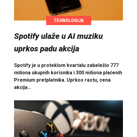
TEHNOLOGIJA
Spotify ulaže u AI muziku
uprkos padu akcija
Spotify je u proteklom kvartalu zabeležio 777
miliona ukupnih korisnika i 300 miliona plaćenih
Premium pretplatnika. Uprkos rastu, cena
akcija…