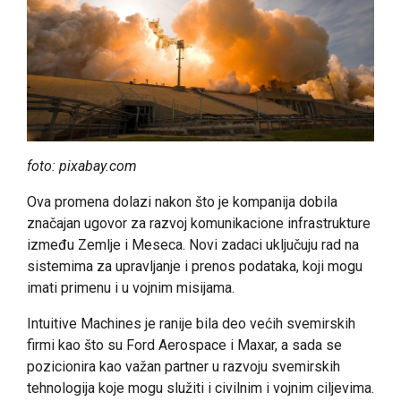
foto: pixabay.com
Ova promena dolazi nakon što je kompanija dobila
značajan ugovor za razvoj komunikacione infrastrukture
između Zemlje i Meseca. Novi zadaci uključuju rad na
sistemima za upravljanje i prenos podataka, koji mogu
imati primenu i u vojnim misijama.
Intuitive Machines je ranije bila deo većih svemirskih
firmi kao što su Ford Aerospace i Maxar, a sada se
pozicionira kao važan partner u razvoju svemirskih
tehnologija koje mogu služiti i civilnim i vojnim ciljevima.