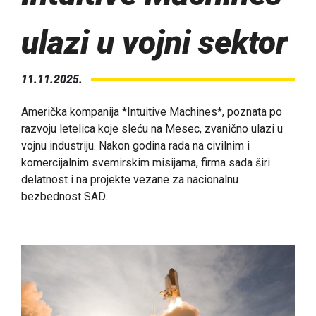
ulazi u vojni sektor
11.11.2025.
Američka kompanija *Intuitive Machines*, poznata po
razvoju letelica koje sleću na Mesec, zvanično ulazi u
vojnu industriju. Nakon godina rada na civilnim i
komercijalnim svemirskim misijama, firma sada širi
delatnost i na projekte vezane za nacionalnu
bezbednost SAD.