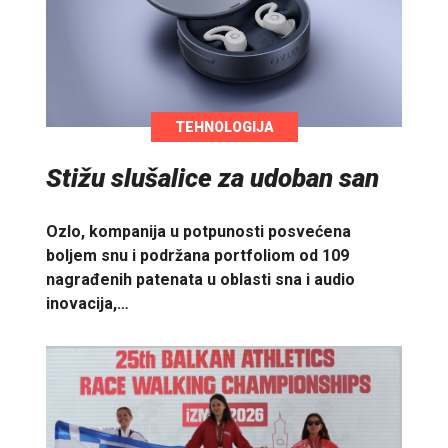
TEHNOLOGIJA
Stižu slušalice za udoban san
Ozlo, kompanija u potpunosti posvećena
boljem snu i podržana portfoliom od 109
nagrađenih patenata u oblasti sna i audio
inovacija,…