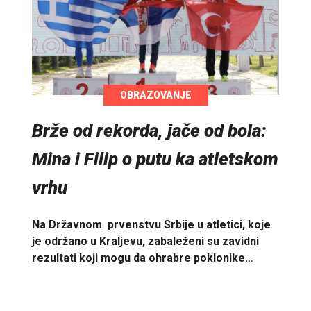
OBRAZOVANJE
Brže od rekorda, jače od bola:
Mina i Filip o putu ka atletskom
vrhu
Na Državnom prvenstvu Srbije u atletici, koje
je održano u Kraljevu, zabaleženi su zavidni
rezultati koji mogu da ohrabre poklonike…