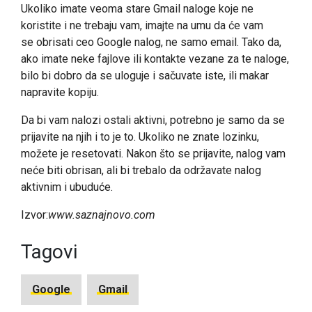
Ukoliko imate veoma stare Gmail naloge koje ne
koristite i ne trebaju vam, imajte na umu da će vam
se
obrisati ceo Google nalog, ne samo email
. Tako da,
ako imate neke fajlove ili kontakte vezane za te naloge,
bilo bi dobro da se uloguje i sačuvate iste, ili makar
napravite kopiju.
Da bi vam nalozi ostali aktivni, potrebno je samo
da se
prijavite na njih i to je to
. Ukoliko ne znate lozinku,
možete je resetovati. Nakon što se prijavite, nalog vam
neće biti obrisan, ali bi trebalo da održavate nalog
aktivnim i ubuduće.
Izvor:
www.saznajnovo.com
Tagovi
Google
Gmail