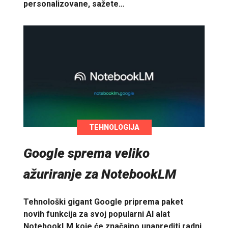
personalizovane, sažete…
TEHNOLOGIJA
Google sprema veliko
ažuriranje za NotebookLM
Tehnološki gigant Google priprema paket
novih funkcija za svoj popularni AI alat
NotebookLM koje će značajno unaprediti radni