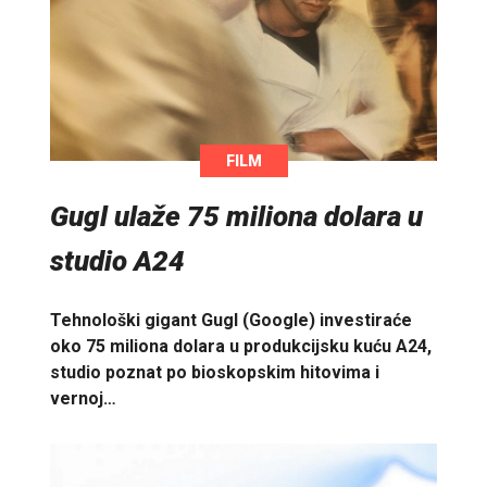
FILM
Gugl ulaže 75 miliona dolara u
studio A24
Tehnološki gigant Gugl (Google) investiraće
oko 75 miliona dolara u produkcijsku kuću A24,
studio poznat po bioskopskim hitovima i
vernoj…