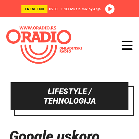
TRENUTNO
05:00 - 11:00
Music mix by Anja
LIFESTYLE /
TEHNOLOGIJA
Google uskoro