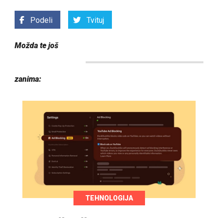
Podeli
Tvituj
Možda te još
zanima:
TEHNOLOGIJA