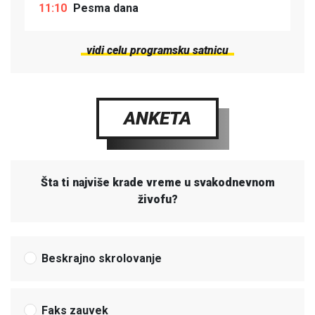
11:10
Pesma dana
vidi celu programsku satnicu
ANKETA
Šta ti najviše krade vreme u svakodnevnom
živofu?
Beskrajno skrolovanje
Faks zauvek