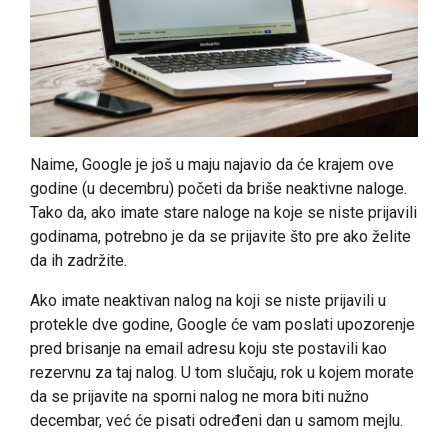
Naime, Google je još u maju najavio da će krajem ove
godine (u decembru) početi da briše neaktivne naloge.
Tako da, ako imate stare naloge na koje se niste prijavili
godinama, potrebno je da se prijavite što pre ako želite
da ih zadržite.
Ako imate neaktivan nalog na koji se niste prijavili u
protekle dve godine, Google će vam poslati upozorenje
pred brisanje na email adresu koju ste postavili kao
rezervnu za taj nalog. U tom slučaju, rok u kojem morate
da se prijavite na sporni nalog ne mora biti nužno
decembar, već će pisati određeni dan u samom mejlu.