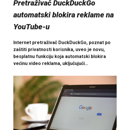
Pretraživač DuckDuckGo
automatski blokira reklame na
YouTube-u
Internet pretraživač DuckDuckGo, poznat po
zaštiti privatnosti korisnika, uveo je novu,
besplatnu funkciju koja automatski blokira
većinu video reklama, uključujući…