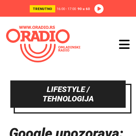
TRENUTNO
16:00 - 17:00
90 u 60
LIFESTYLE /
TEHNOLOGIJA
Google upozorava: