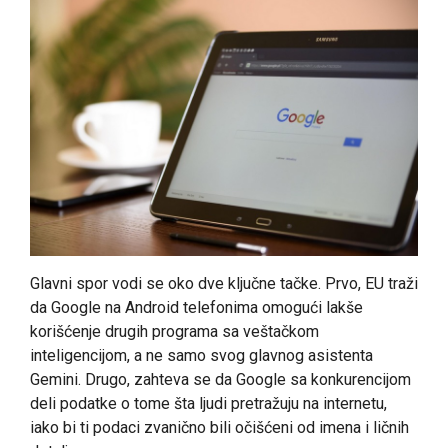
Glavni spor vodi se oko dve ključne tačke. Prvo, EU traži
da Google na Android telefonima omogući lakše
korišćenje drugih programa sa veštačkom
inteligencijom, a ne samo svog glavnog asistenta
Gemini. Drugo, zahteva se da Google sa konkurencijom
deli podatke o tome šta ljudi pretražuju na internetu,
iako bi ti podaci zvanično bili očišćeni od imena i ličnih