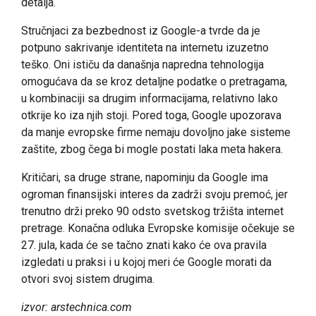
detalja.
Stručnjaci za bezbednost iz Google-a tvrde da je
potpuno sakrivanje identiteta na internetu izuzetno
teško. Oni ističu da današnja napredna tehnologija
omogućava da se kroz detaljne podatke o pretragama,
u kombinaciji sa drugim informacijama, relativno lako
otkrije ko iza njih stoji. Pored toga, Google upozorava
da manje evropske firme nemaju dovoljno jake sisteme
zaštite, zbog čega bi mogle postati laka meta hakera.
Kritičari, sa druge strane, napominju da Google ima
ogroman finansijski interes da zadrži svoju premoć, jer
trenutno drži preko 90 odsto svetskog tržišta internet
pretrage. Konačna odluka Evropske komisije očekuje se
27. jula, kada će se tačno znati kako će ova pravila
izgledati u praksi i u kojoj meri će Google morati da
otvori svoj sistem drugima.
izvor: arstechnica.com