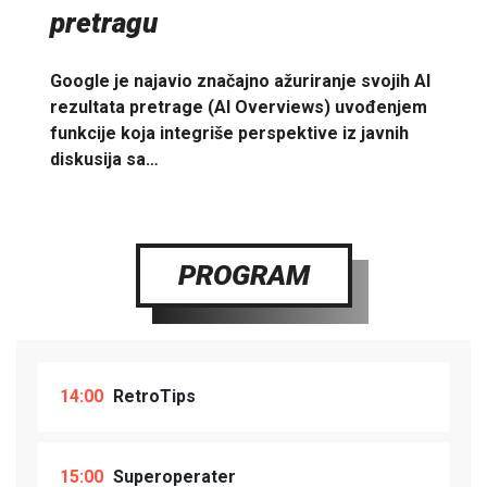
pretragu
Google je najavio značajno ažuriranje svojih AI
rezultata pretrage (AI Overviews) uvođenjem
funkcije koja integriše perspektive iz javnih
diskusija sa…
PROGRAM
14:00
RetroTips
15:00
Superoperater