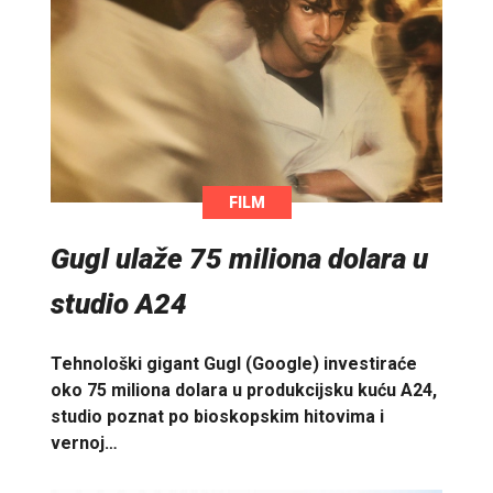
FILM
Gugl ulaže 75 miliona dolara u
studio A24
Tehnološki gigant Gugl (Google) investiraće
oko 75 miliona dolara u produkcijsku kuću A24,
studio poznat po bioskopskim hitovima i
vernoj…