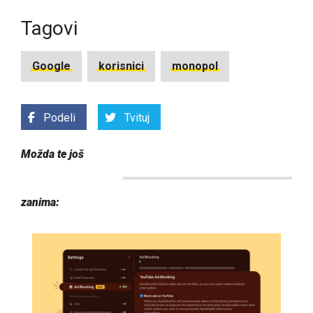
Tagovi
Google
korisnici
monopol
Podeli
Tvituj
Možda te još
zanima: