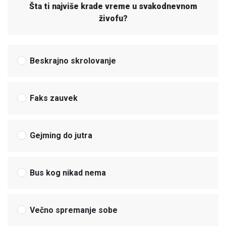
Šta ti najviše krade vreme u svakodnevnom
živofu?
Beskrajno skrolovanje
Faks zauvek
Gejming do jutra
Bus kog nikad nema
Večno spremanje sobe