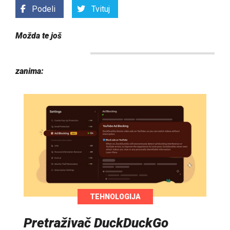
Podeli
Tvituj
Možda te još
zanima:
TEHNOLOGIJA
Pretraživač DuckDuckGo