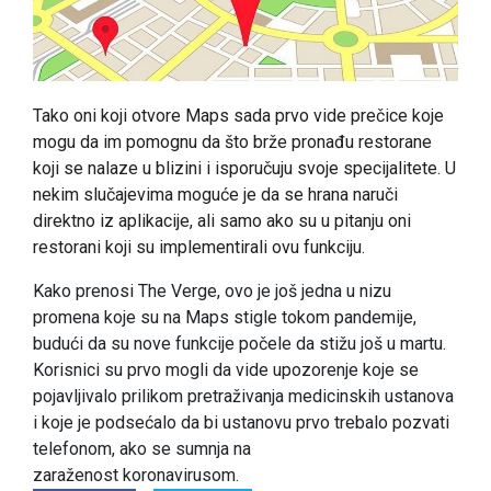
Tako oni koji otvore Maps sada prvo vide prečice koje
mogu da im pomognu da što brže pronađu restorane
koji se nalaze u blizini i isporučuju svoje specijalitete. U
nekim slučajevima moguće je da se hrana naruči
direktno iz aplikacije, ali samo ako su u pitanju oni
restorani koji su implementirali ovu funkciju.
Kako prenosi The Verge, ovo je još jedna u nizu
promena koje su na Maps stigle tokom pandemije,
budući da su nove funkcije počele da stižu još u martu.
Korisnici su prvo mogli da vide upozorenje koje se
pojavljivalo prilikom pretraživanja medicinskih ustanova
i koje je podsećalo da bi ustanovu prvo trebalo pozvati
telefonom, ako se sumnja na
zaraženost koronavirusom.