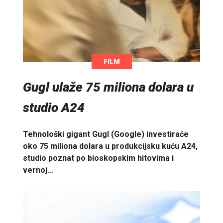
FILM
Gugl ulaže 75 miliona dolara u
studio A24
Tehnološki gigant Gugl (Google) investiraće
oko 75 miliona dolara u produkcijsku kuću A24,
studio poznat po bioskopskim hitovima i
vernoj…