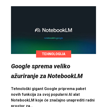
TEHNOLOGIJA
Google sprema veliko
ažuriranje za NotebookLM
Tehnološki gigant Google priprema paket
novih funkcija za svoj popularni AI alat
NotebookLM koje će značajno unaprediti radni
prostor za…