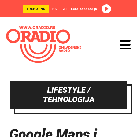
TRENUTNO
12:50 - 13:10
Leto na O radiju
LIFESTYLE /
TEHNOLOGIJA
Google Maps i