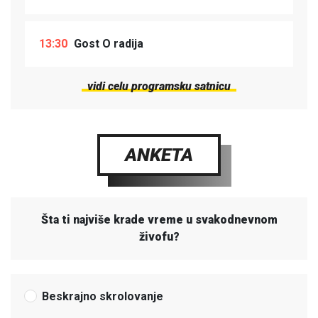
13:30
Gost O radija
vidi celu programsku satnicu
ANKETA
Šta ti najviše krade vreme u svakodnevnom
živofu?
Beskrajno skrolovanje