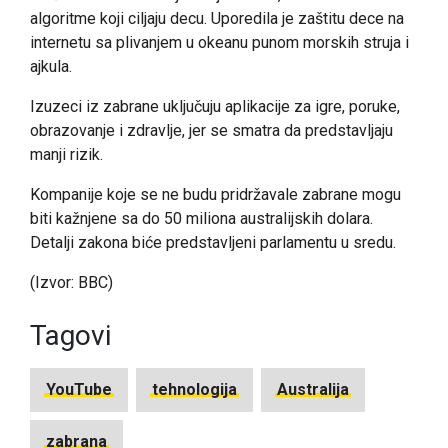
algoritme koji ciljaju decu. Uporedila je zaštitu dece na
internetu sa plivanjem u okeanu punom morskih struja i
ajkula.
Izuzeci iz zabrane uključuju aplikacije za igre, poruke,
obrazovanje i zdravlje, jer se smatra da predstavljaju
manji rizik.
Kompanije koje se ne budu pridržavale zabrane mogu
biti kažnjene sa do 50 miliona australijskih dolara.
Detalji zakona biće predstavljeni parlamentu u sredu.
(Izvor: BBC)
Tagovi
YouTube
tehnologija
Australija
zabrana