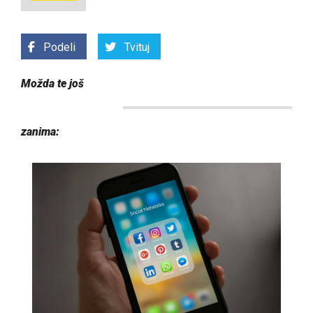
Podeli
Tvituj
Možda te još
zanima: