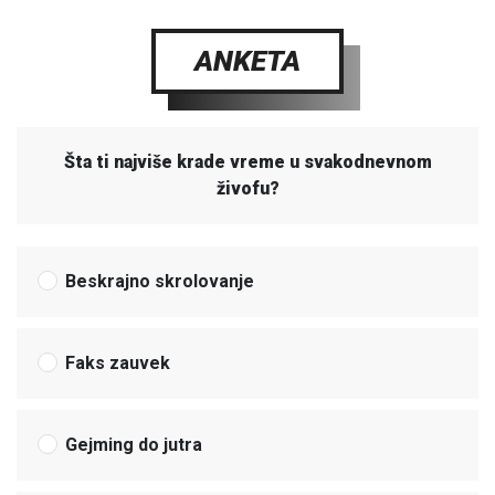
ANKETA
Šta ti najviše krade vreme u svakodnevnom
živofu?
Beskrajno skrolovanje
Faks zauvek
Gejming do jutra