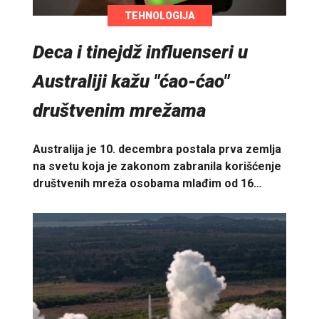
TEHNOLOGIJA
Deca i tinejdž influenseri u
Australiji kažu "ćao-ćao"
društvenim mrežama
Australija je 10. decembra postala prva zemlja
na svetu koja je zakonom zabranila korišćenje
društvenih mreža osobama mlađim od 16…