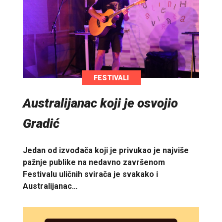
FESTIVALI
Australijanac koji je osvojio
Gradić
Jedan od izvođača koji je privukao je najviše
pažnje publike na nedavno završenom
Festivalu uličnih svirača je svakako i
Australijanac…