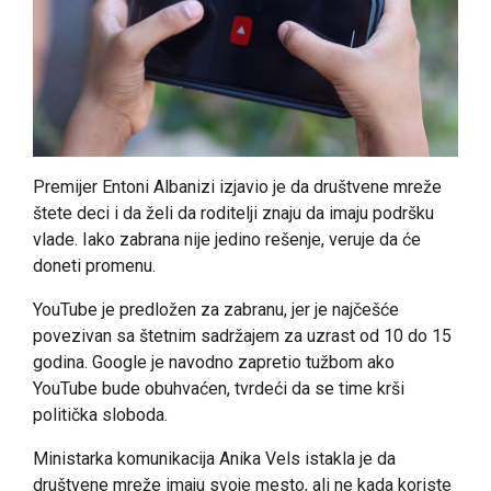
Premijer Entoni Albanizi izjavio je da društvene mreže
štete deci i da želi da roditelji znaju da imaju podršku
vlade. Iako zabrana nije jedino rešenje, veruje da će
doneti promenu.
YouTube je predložen za zabranu, jer je najčešće
povezivan sa štetnim sadržajem za uzrast od 10 do 15
godina. Google je navodno zapretio tužbom ako
YouTube bude obuhvaćen, tvrdeći da se time krši
politička sloboda.
Ministarka komunikacija Anika Vels istakla je da
društvene mreže imaju svoje mesto, ali ne kada koriste