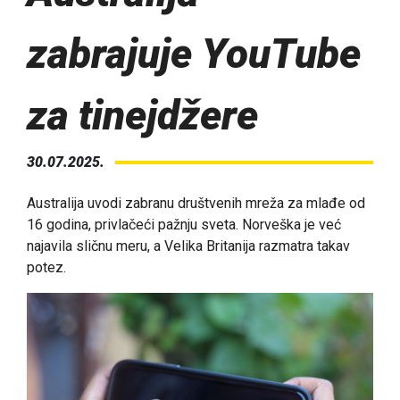
zabrajuje YouTube
za tinejdžere
30.07.2025.
Australija uvodi zabranu društvenih mreža za mlađe od
16 godina, privlačeći pažnju sveta. Norveška je već
najavila sličnu meru, a Velika Britanija razmatra takav
potez.