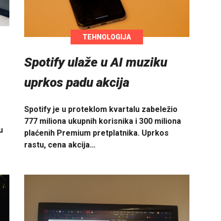
TEHNOLOGIJA
Spotify ulaže u AI muziku
uprkos padu akcija
Spotify je u proteklom kvartalu zabeležio
a
777 miliona ukupnih korisnika i 300 miliona
u
plaćenih Premium pretplatnika. Uprkos
rastu, cena akcija…