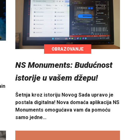
OBRAZOVANJE
NS Monuments: Budućnost
istorije u vašem džepu!
ain
Šetnja kroz istoriju Novog Sada upravo je
postala digitalna! Nova domaća aplikacija NS
Monuments omogućava vam da pomoću
samo jedne…