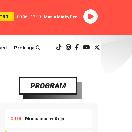
TNO
00:06 - 12:00
Music Mix by Bea
ast
Pretraga
PROGRAM
00:00
Music mix by Anja