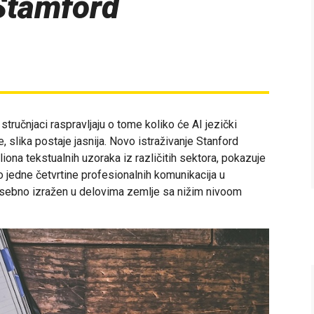
 Stamford
tručnjaci raspravljaju o tome koliko će AI jezički
, slika postaje jasnija. Novo istraživanje Stanford
iliona tekstualnih uzoraka iz različitih sektora, pokazuje
 jedne četvrtine profesionalnih komunikacija u
osebno izražen u delovima zemlje sa nižim nivoom