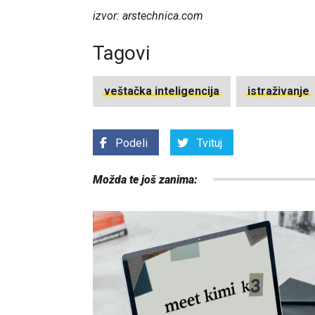
izvor: arstechnica.com
Tagovi
veštačka inteligencija
istraživanje
Podeli
Tvituj
Možda te još zanima: