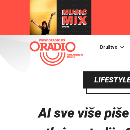
Društvo
LIFESTYLE
AI sve više piš