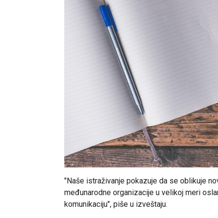
"Naše istraživanje pokazuje da se oblikuje nov
međunarodne organizacije u velikoj meri oslan
komunikaciju", piše u izveštaju.