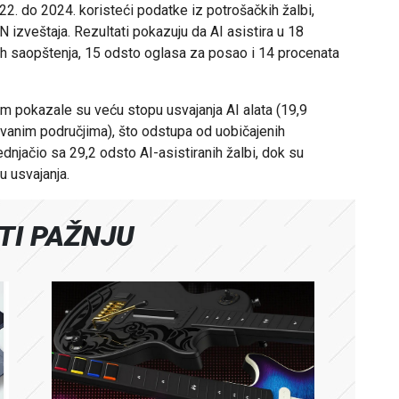
22. do 2024. koristeći podatke iz potrošačkih žalbi,
 izveštaja. Rezultati pokazuju da AI asistira u 18
nih saopštenja, 15 odsto oglasa za posao i 14 procenata
om pokazale su veću stopu usvajanja AI alata (19,9
anim područjima), što odstupa od uobičajenih
dnjačio sa 29,2 odsto AI-asistiranih žalbi, dok su
 usvajanja.
ATI PAŽNJU