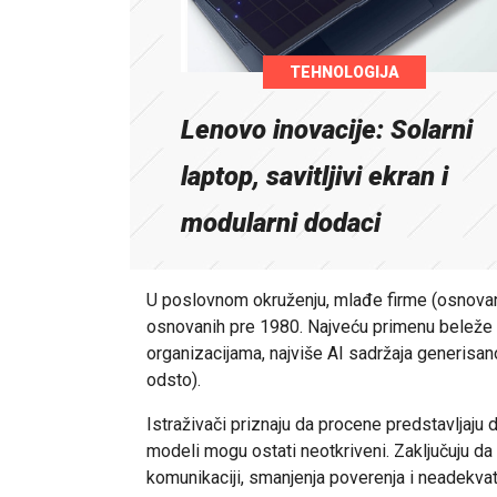
TEHNOLOGIJA
Lenovo inovacije: Solarni
laptop, savitljivi ekran i
modularni dodaci
U poslovnom okruženju, mlađe firme (osnovane
osnovanih pre 1980. Najveću primenu beleže 
organizacijama, najviše AI sadržaja generisan
odsto).
Istraživači priznaju da procene predstavljaju do
modeli mogu ostati neotkriveni. Zaključuju d
komunikaciji, smanjenja poverenja i neadekvat