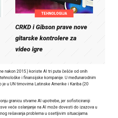
TEHNOLOGIJA
CRKD i Gibson prave nove
gitarske kontrolere za
video igre
 nakon 2015.) koriste AI tri puta češće od onih
tehnološke i finansijske kompanije. U međunarodnim
o je u UN timovima Latinske Amerike i Kariba (20
nju granicu stvarne AI upotrebe, jer sofisticiraniji
a sve veće oslanjanje na AI može dovesti do izazova u
nog rešavanja problema u osetljivim situacijama.