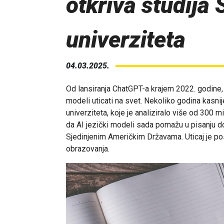
otkriva studija
univerziteta
04.03.2025.
Od lansiranja ChatGPT-a krajem 2022. godine, s
modeli uticati na svet. Nekoliko godina kasnije
univerziteta, koje je analiziralo više od 300 m
da AI jezički modeli sada pomažu u pisanju do
Sjedinjenim Američkim Državama. Uticaj je p
obrazovanja.