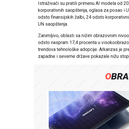
Istraživači su pratili primenu AI modela od 20
korporativnih saopštenja, oglasa za posao i UN
odsto finansijskih žalbi, 24 odsto korporativ
UN saopštenja.
Zanimljivo, oblasti sa nižim obrazovnim nivo
odsto naspram 17,4 procenta u visokoobrazov
trendova tehnološke adopcije. Arkanzas je pre
zapadne i severne države pokazale nižu stopu
OBR