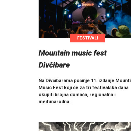
FESTIVALI
Mountain music fest
Divčibare
Na Divčibarama počinje 11. izdanje Mount
Music Fest koji će za tri festivalska dana
okupiti brojna domaća, regionalna i
međunarodna…