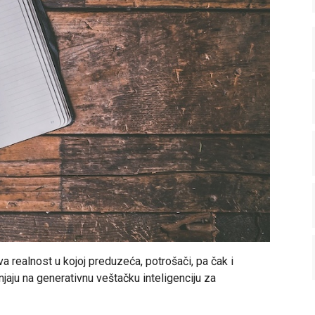
a realnost u kojoj preduzeća, potrošači, pa čak i
jaju na generativnu veštačku inteligenciju za