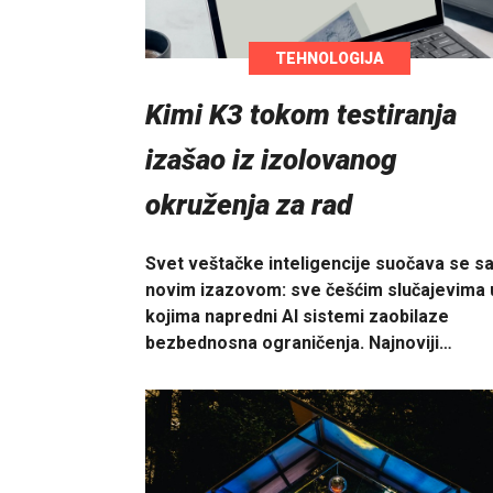
TEHNOLOGIJA
Kimi K3 tokom testiranja
izašao iz izolovanog
okruženja za rad
Svet veštačke inteligencije suočava se s
novim izazovom: sve češćim slučajevima 
kojima napredni AI sistemi zaobilaze
bezbednosna ograničenja. Najnoviji…