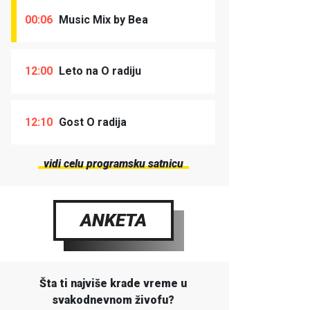
00:06
Music Mix by Bea
12:00
Leto na O radiju
12:10
Gost O radija
vidi celu programsku satnicu
ANKETA
Šta ti najviše krade vreme u
svakodnevnom živofu?