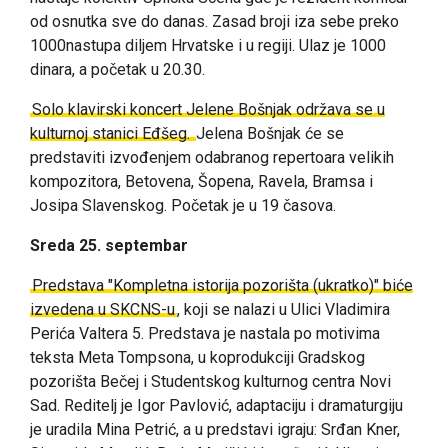
od osnutka sve do danas. Zasad broji iza sebe preko
1000nastupa diljem Hrvatske i u regiji. Ulaz je 1000
dinara, a početak u 20.30.
Solo klavirski koncert Jelene Bošnjak održava se u
kulturnoj stanici Eđšeg.
Jelena Bošnjak će se
predstaviti izvođenjem odabranog repertoara velikih
kompozitora, Betovena, Šopena, Ravela, Bramsa i
Josipa Slavenskog. Početak je u 19 časova.
Sreda 25. septembar
Predstava "Kompletna istorija pozorišta (ukratko)" biće
izvedena u SKCNS-u
, koji se nalazi u Ulici Vladimira
Perića Valtera 5. Predstava je nastala po motivima
teksta Meta Tompsona, u koprodukciji Gradskog
pozorišta Bečej i Studentskog kulturnog centra Novi
Sad. Reditelj je Igor Pavlović, adaptaciju i dramaturgiju
je uradila Mina Petrić, a u predstavi igraju: Srđan Kner,