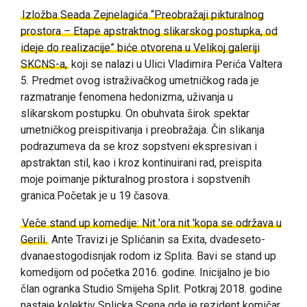
Izložba Seada Zejnelagića “Preobražaji pikturalnog
prostora – Etape apstraktnog slikarskog postupka, od
ideje do realizacije” biće otvorena u Velikoj galeriji
SKCNS-a,
koji se nalazi u Ulici Vladimira Perića Valtera
5.
Predmet ovog istraživačkog umetničkog rada je
razmatranje fenomena hedonizma, uživanja u
slikarskom postupku. On obuhvata širok spektar
umetničkog preispitivanja i preobražaja. Čin slikanja
podrazumeva da se kroz sopstveni ekspresivan i
apstraktan stil, kao i kroz kontinuirani rad, preispita
moje poimanje pikturalnog prostora i sopstvenih
granica.
Početak je u 19 časova.
Veče stand up komedije: Nit 'ora nit 'kopa se održava u
Gerili.
Ante Travizi je Splićanin sa Exita, dvadeseto-
dvanaestogodisnjak rodom iz Splita. Bavi se stand up
komedijom od početka 2016. godine. Inicijalno je bio
član ogranka Studio Smijeha Split. Potkraj 2018. godine
nastaje kolektiv Splicka Scena gde je rezident komičar