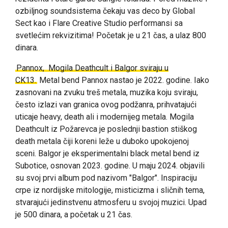
ozbiljnog soundsistema čekaju vas deco by Global
Sect kao i Flare Creative Studio performansi sa
svetlećim rekvizitima! Početak je u 21 čas, a ulaz 800
dinara.
Pannox,
Mogila Deathcult i Balgor sviraju u
CK13.
Metal bend Pannox nastao je 2022. godine. Iako
zasnovani na zvuku treš metala, muzika koju sviraju,
često izlazi van granica ovog podžanra, prihvatajući
uticaje heavy, death ali i modernijeg metala.
Mogila
Deathcult iz Požarevca je poslednji bastion stiškog
death metala čiji koreni leže u duboko upokojenoj
sceni.
Balgor je eksperimentalni black metal bend iz
Subotice, osnovan 2023. godine. U maju 2024. objavili
su svoj prvi album pod nazivom "Balgor". Inspiraciju
crpe iz nordijske mitologije, misticizma i sličnih tema,
stvarajući jedinstvenu atmosferu u svojoj muzici. Upad
je 500 dinara, a početak u 21 čas.