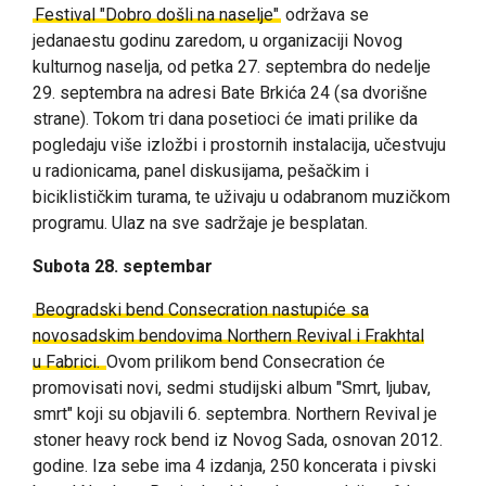
Festival "Dobro došli na naselje"
održava se
jedanaestu godinu zaredom, u organizaciji Novog
kulturnog naselja, od petka 27. septembra do nedelje
29. septembra na adresi Bate Brkića 24 (sa dvorišne
strane). Tokom tri dana posetioci će imati prilike da
pogledaju više izložbi i prostornih instalacija, učestvuju
u radionicama, panel diskusijama, pešačkim i
biciklističkim turama, te uživaju u odabranom muzičkom
programu. Ulaz na sve sadržaje je besplatan.
Subota 28. septembar
Beogradski bend Consecration nastupiće sa
novosadskim bendovima Northern Revival i Frakhtal
u Fabrici.
Ovom prilikom bend Consecration će
promovisati novi, sedmi studijski album "Smrt, ljubav,
smrt" koji su objavili 6. septembra.
Northern Revival je
stoner heavy rock bend iz Novog Sada, osnovan 2012.
godine. Iza sebe ima 4 izdanja, 250 koncerata i pivski