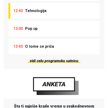
12:40
Tehnologija
13:00
Pop up
13:40
O tome se priča
vidi celu programsku satnicu
ANKETA
Šta ti najviše krade vreme u svakodnevnom