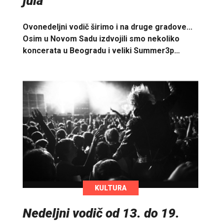
jula
Ovonedeljni vodič širimo i na druge gradove...
Osim u Novom Sadu izdvojili smo nekoliko
koncerata u Beogradu i veliki Summer3p…
KULTURA
Nedeljni vodič od 13. do 19.