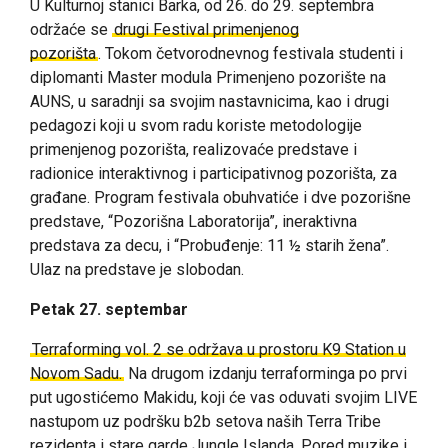
U Kulturnoj stanici Barka, od 26. do 29. septembra
održaće se
drugi Festival primenjenog
pozorišta
. Tokom četvorodnevnog festivala studenti i
diplomanti Master modula Primenjeno pozorište na
AUNS, u saradnji sa svojim nastavnicima, kao i drugi
pedagozi koji u svom radu koriste metodologije
primenjenog pozorišta, realizovaće predstave i
radionice interaktivnog i participativnog pozorišta, za
građane. Program festivala obuhvatiće i dve pozorišne
predstave, “Pozorišna Laboratorija”, ineraktivna
predstava za decu, i “Probuđenje: 11 ½ starih žena”.
Ulaz na predstave je slobodan.
Petak 27. septembar
Terraforming vol. 2 se održava u prostoru K9 Station u
Novom Sadu.
Na drugom izdanju terraforminga po prvi
put ugostićemo Makidu, koji će vas oduvati svojim LIVE
nastupom uz podršku b2b setova naših Terra Tribe
rezidenta i stare garde Jungle Islanda. Pored muzike i