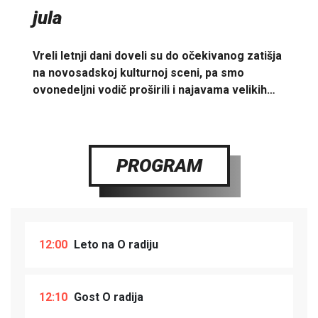
jula
Vreli letnji dani doveli su do očekivanog zatišja
na novosadskoj kulturnoj sceni, pa smo
ovonedeljni vodič proširili i najavama velikih…
PROGRAM
12:00
Leto na O radiju
12:10
Gost O radija