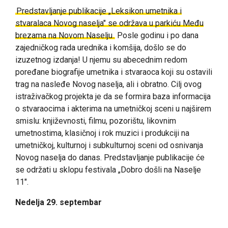
Predstavljanje publikacije „Leksikon umetnika i
stvaralaca Novog naselja" se održava u parkiću Među
brezama na Novom Naselju.
Posle godinu i po dana
zajedničkog rada urednika i komšija, došlo se do
izuzetnog izdanja! U njemu su abecednim redom
poređane biografije umetnika i stvaraoca koji su ostavili
trag na nasleđe Novog naselja, ali i obratno.
Cilj ovog
istraživačkog projekta je da se formira baza informacija
o stvaraocima i akterima na umetničkoj sceni u najširem
smislu: književnosti, filmu, pozorištu, likovnim
umetnostima, klasičnoj i rok muzici i produkciji na
umetničkoj, kulturnoj i subkulturnoj sceni od osnivanja
Novog naselja do danas.
Predstavljanje publikacije će
se održati u sklopu festivala „Dobro došli na Naselje
11".
Nedelja 29. septembar