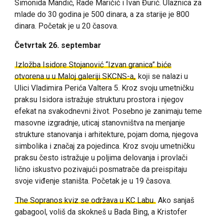
Simonida Mandić, Rade Maričić i Ivan Đurić. Ulaznica za
mlade do 30 godina je 500 dinara, a za starije je 800
dinara. Početak je u 20 časova.
Četvrtak 26. septembar
Izložba Isidore Stojanović “Izvan granica” biće
otvorena u u Maloj galeriji SKCNS-a,
koji se nalazi u
Ulici Vladimira Perića Valtera 5.
Kroz svoju umetničku
praksu Isidora istražuje strukturu prostora i njegov
efekat na svakodnevni život. Posebno je zanimaju teme
masovne izgradnje, uticaj stanovništva na menjanje
strukture stanovanja i arhitekture, pojam doma, njegova
simbolika i značaj za pojedinca. Kroz svoju umetničku
praksu često istražuje u poljima delovanja i provlači
lično iskustvo pozivajući posmatrače da preispitaju
svoje viđenje staništa. Početak je u 19 časova.
The Sopranos kviz se održava u KC Labu.
Ako sanjaš
gabagool, voliš da skokneš u Bada Bing, a Kristofer