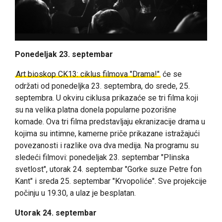
Ponedeljak 23. septembar
Art bioskop CK13: ciklus filmova "Drama!"
će se
održati od ponedeljka 23. septembra, do srede, 25.
septembra.
U okviru ciklusa prikazaće se tri filma koji
su na velika platna donela popularne pozorišne
komade. Ova tri filma predstavljaju ekranizacije drama u
kojima su intimne, kamerne priče prikazane istražajući
povezanosti i razlike ova dva medija. Na programu su
sledeći filmovi
: ponedeljak 23. septembar "Plinska
svetlost", utorak 24. septembar "
Gorke suze Petre fon
Kant
" i sreda 25. septembar "
Krvopoliće
". Sve projekcije
počinju u 19.30, a ulaz je besplatan.
Utorak 24. septembar