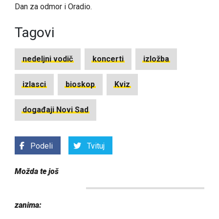
Dan za odmor i Oradio.
Tagovi
nedeljni vodič
koncerti
izložba
izlasci
bioskop
Kviz
događaji Novi Sad
Podeli
Tvituj
Možda te još
zanima: