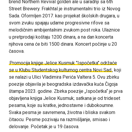
brend Northern Revival golden ale u saradnji sa 6th
Street Brewery.
Frakhtal je instrumentalni trio iz Novog
Sada. Oformljen 2017. kao projekat školskih drugara, u
svom zvuku spajaju udarne progresivne rifove sa
melodičnim ambijentalnim zvukom post roka. Ulaznice
u pretprodaji koštaju 1200 dinara, a na dan koncerta
njihova cena će biti 1500 dinara. Koncert počinje u 20
časova.
Promocija knjige Jelice Kusmuk "Ispočetka" održaće
se u Klubu Studentskog kulturnog centra Novi Sad
, koji
se nalazi u Ulici Vladimira Perića Valtera 5. Ovu zbirku
poezije objavila je beogradska izdavačka kuća Čigoja
štampa 2023. godine. Zbirka poezije „Ispočetka“ je prva
objavljena knjiga Jelice Kusmuk; satkana je od trideset
pesama, koje su kratke, jednostavne i dubokoumne.
Svaka pesma je savremena, životna i bliska svakom
čitaocu. Pesme pozivaju na razmišljanje, smisao i
delovanje. Početak je u 19 časova.