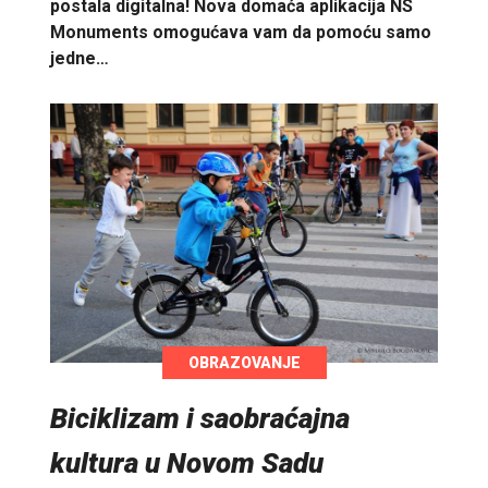
postala digitalna! Nova domaća aplikacija NS
Monuments omogućava vam da pomoću samo
jedne…
OBRAZOVANJE
Biciklizam i saobraćajna
kultura u Novom Sadu