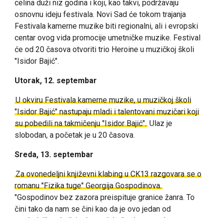
celina duži niz godina i koji, kao takvi, podržavaju
osnovnu ideju festivala. Novi Sad će tokom trajanja
Festivala kamerne muzike biti regionalni, ali i evropski
centar ovog vida promocije umetničke muzike. Festival
će od 20 časova otvoriti trio Heroine u muzičkoj školi
"Isidor Bajić".
Utorak, 12. septembar
U okviru Festivala kamerne muzike, u muzičkoj školi
"Isidor Bajić" nastupaju mladi i talentovani muzičari koji
su pobedili na takmičenju "Isidor Bajić".
Ulaz je
slobodan, a početak je u 20 časova.
Sreda, 13. septembar
Za ovonedeljni književni klabing u CK13 razgovara se o
romanu "Fizika tuge" Georgija Gospodinova.
"
Gospodinov bez zazora preispituje granice žanra. To
čini tako da nam se čini kao da je ovo jedan od