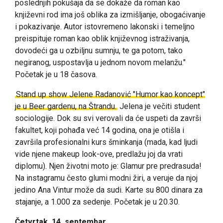
poslednjih pokušaja da se dokaže da roman kao
književni rod ima još oblika za izmišljanje, obogaćivanje
i pokazivanje. Autor istovremeno lakonski i temeljno
preispituje roman kao oblik književnog istraživanja,
dovodeći ga u ozbiljnu sumnju, te ga potom, tako
negiranog, uspostavlja u jednom novom melanžu."
Početak je u 18 časova.
Stand up show Jelene Radanović "Humor kao koncept"
je u Beer gardenu, na Štrandu.
Jelena je večiti student
sociologije. Dok su svi verovali da će uspeti da završi
fakultet, koji pohađa već 14 godina, ona je otišla i
završila profesionalni kurs šminkanja (mada, kad ljudi
vide njene makeup look-ove, predlažu joj da vrati
diplomu). Njen životni moto je: Glamur pre predrasuda!
Na instagramu često glumi modni žiri, a veruje da njoj
jedino Ana Vintur može da sudi. Karte su 800 dinara za
stajanje, a 1.000 za sedenje. Početak je u 20.30.
Četvrtak, 14. septembar