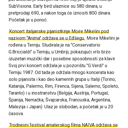
SubVisiona. Early bird ulaznice su 580 dinara, u
pretprodaji 690, a nakon toga će iznositi 800 dinara.
Početak je u ponoć.
Koncert italijanske pijanistkinje Moire Mikelini pod
nazivom "Anima" održava se u Eđšegu.
Moira Mikelini je
rođena u Terniju. Studirala je na "Conservatorio
G.Briccialdi" u Terniju, u Umbriji, pokazujući vrlo brzo
izuzetan muzički dar i posebne sposobnosti za klavir.
Svoj prvi koncert održala je u pozorištu "G.Verdi" u
Terniju 1987. Od tada je održala mnogo koncerata kao
solo pijanista i kao deo kamernih grupa u Italiji (Torino,
Katanija, Palermo, Rim, Firenca, Sijena, Salerno, Spoleto,
Taranto) i u inostranstvu (Belgija, Austrija, Portugal,
Španija, Nemačka, Švajcarska, Francuska, Argentina,
Malezija i Japan). Ulaz je slobodan, a početak je u 20
časova.
Trodnevni festival amaterskog filma NAIVA održava se