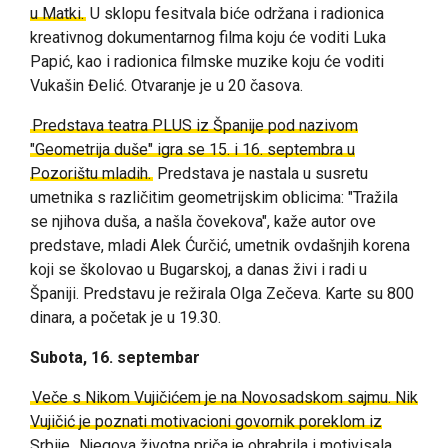
u Matki.
U sklopu fesitvala biće održana i radionica
kreativnog dokumentarnog filma koju će voditi Luka
Papić, kao i radionica filmske muzike koju će voditi
Vukašin Đelić. Otvaranje je u 20 časova.
Predstava teatra PLUS iz Španije pod nazivom
"Geometrija duše" igra se 15. i 16. septembra u
Pozorištu mladih.
Predstava je nastala u susretu
umetnika s različitim geometrijskim oblicima: "Tražila
se njihova duša, a našla čovekova", kaže autor ove
predstave, mladi Alek Ćurčić, umetnik ovdašnjih korena
koji se školovao u Bugarskoj, a danas živi i radi u
Španiji. Predstavu je režirala Olga Zečeva. Karte su 800
dinara, a početak je u 19.30.
Subota, 16. septembar
Veče s Nikom Vujičićem je na Novosadskom sajmu. Nik
Vujičić je poznati motivacioni govornik poreklom iz
Srbije.
Njegova životna priča je ohrabrila i motivisala