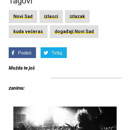
Tagovi
Novi Sad
izlasci
izlazak
kuda večeras
događaji Novi Sad
Podeli
Tvituj
Možda te još
zanima: