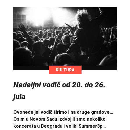
KULTURA
Nedeljni vodič od 20. do 26.
jula
Ovonedeljni vodič širimo i na druge gradove...
Osim u Novom Sadu izdvojili smo nekoliko
koncerata u Beogradu i veliki Summer3p…