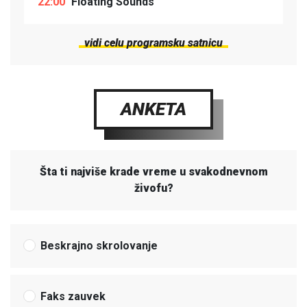
22:00
Floating Sounds
vidi celu programsku satnicu
ANKETA
Šta ti najviše krade vreme u svakodnevnom
živofu?
Beskrajno skrolovanje
Faks zauvek