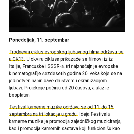
Ponedeljak, 11. septembar
Trodnevni ciklus evropskog ljubavnog filma održava se
u CK13.
U okviru ciklusa prikazaće se filmovi iz iz
Italije, Francuske i SSSR-a, tri najznačajnije evropske
kinematografije šezdesetih godina 20. veka koje se na
jedinstven način bave društvom i ekranizacijom
ljubavi. Projekcije počinju od 20 časova, a ulaz je
besplatan.
Festival kamerne muzike održava se od 11. do 15.
septembra na tri lokacije u gradu.
Ideja Festivala
kamerne muzike je promocija zajedničkog muziciranja,
kao i promocija kamernih sastava koji funkcionišu kao