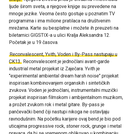
ljude širom sveta, a njegove knjige su prevedene na
mnoge jezike. Veoma često gostuje u poznatim TV
programima i ima milione pratilaca na društvenim
mrežama. Karte su besplatne i možete ih preuzeti na
biletarnici GIGSTIX-a u ulici Kralja Aleksandra 12.
Početak je u 19 časova.
Reconvalescent, Yvith, Voden i By-Pass nastupaju u
CK13.
Reconvalescent je jednočlani avant-garde
industrial metal projekat iz Zaječara.
Yvith je
"experimental ambiental dream harsh noise" projekat
inspirisan kombinovanjem organskih i sintetičkih
zvukova.
Voden je jednočlani, instrumentalni muzički
projekat inspirisan filmskom i ambijentalnom muzikom,
a prožet zvukom rok i metal gitare.
By-pass je
pančevački bend čiji nastupi nikoga ne ostavljaju
ravnodušnim.
Na početku karijere ovaj bend je bio pod
uticajima progressive rock, stoner rock, grunge i metal
pravaca, da bi se vremenom oblikovao u kombinaciju