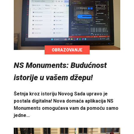
OBRAZOVANJE
NS Monuments: Budućnost
istorije u vašem džepu!
Šetnja kroz istoriju Novog Sada upravo je
postala digitalna! Nova domaća aplikacija NS
Monuments omogućava vam da pomoću samo
jedne…