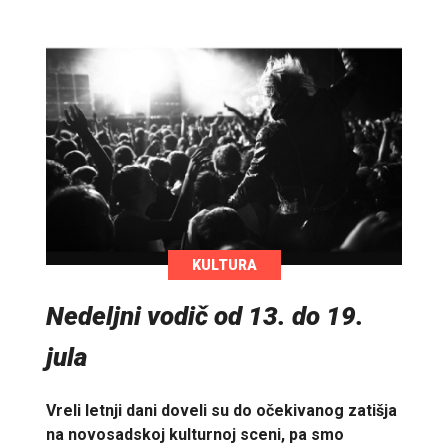
KULTURA
Nedeljni vodič od 13. do 19.
jula
Vreli letnji dani doveli su do očekivanog zatišja
na novosadskoj kulturnoj sceni, pa smo