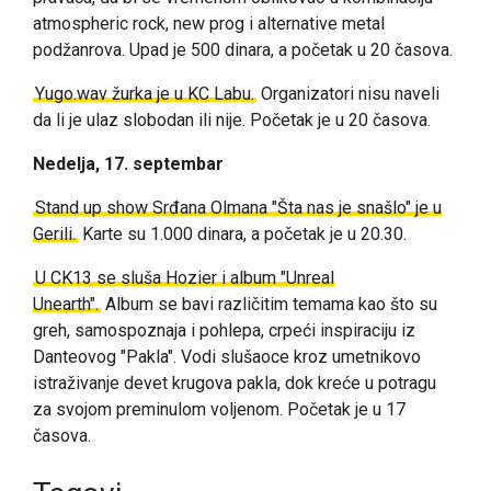
atmospheric rock, new prog i alternative metal
podžanrova. Upad je 500 dinara, a početak u 20 časova.
Yugo.wav žurka je u KC Labu.
Organizatori nisu naveli
da li je ulaz slobodan ili nije. Početak je u 20 časova.
Nedelja, 17. septembar
Stand up show Srđana Olmana "Šta nas je snašlo" je u
Gerili.
Karte su 1.000 dinara, a početak je u 20.30.
U CK13 se sluša Hozier i album "Unreal
Unearth".
Album se bavi različitim temama kao što su
greh, samospoznaja i pohlepa, crpeći inspiraciju iz
Danteovog "Pakla". Vodi slušaoce kroz umetnikovo
istraživanje devet krugova pakla, dok kreće u potragu
za svojom preminulom voljenom. Početak je u 17
časova.