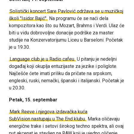
Solistički koncert Sare Pavlović održava se u muzičkoj
školi "Isidor Bajić".
Na programu će se naći dela
kompozitora kao što su Mozart, Brahms i Verdi. Ulaz će
biti u vidu dobrovoljne donacije podrške za master
studije na Konzervatorijumu Liceu u Barseloni. Početak
je u 19.30.
Language club je u Radio cafeu.
U pitanju je nedeljni
događaj koji okuplja entuzijaste za jezike i poliglote.
Najčešće ćete imati priliku da pričate na srpskom,
engleski, ruski, nemački, španski i italijanski. Početak je
u 20.30.
Petak, 15. septembar
Mark Reeve i njegova izdavačka kuća
SubVision
nastupaju u The End klubu.
Marka oličavaju
energične trake i setovi širokog techno spektra, ali ovaj
put akcenat je stavljen na RAW koji je ujedno oličenje