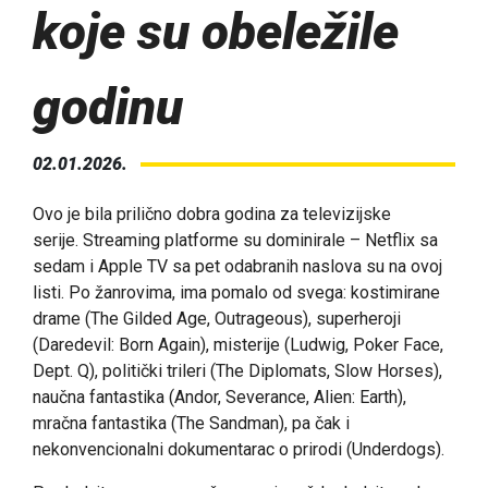
koje su obeležile
godinu
02.01.2026.
Ovo je bila prilično dobra godina za televizijske
serije. Streaming platforme su dominirale – Netflix sa
sedam i Apple TV sa pet odabranih naslova su na ovoj
listi. Po žanrovima, ima pomalo od svega: kostimirane
drame (The Gilded Age, Outrageous), superheroji
(Daredevil: Born Again), misterije (Ludwig, Poker Face,
Dept. Q), politički trileri (The Diplomats, Slow Horses),
naučna fantastika (Andor, Severance, Alien: Earth),
mračna fantastika (The Sandman), pa čak i
nekonvencionalni dokumentarac o prirodi (Underdogs).