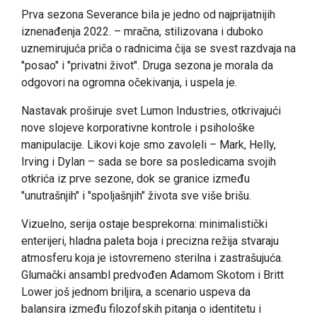
Prva sezona Severance bila je jedno od najprijatnijih
iznenađenja 2022. – mračna, stilizovana i duboko
uznemirujuća priča o radnicima čija se svest razdvaja na
"posao" i "privatni život". Druga sezona je morala da
odgovori na ogromna očekivanja, i uspela je.
Nastavak proširuje svet Lumon Industries, otkrivajući
nove slojeve korporativne kontrole i psihološke
manipulacije. Likovi koje smo zavoleli – Mark, Helly,
Irving i Dylan – sada se bore sa posledicama svojih
otkrića iz prve sezone, dok se granice između
"unutrašnjih" i "spoljašnjih" života sve više brišu.
Vizuelno, serija ostaje besprekorna: minimalistički
enterijeri, hladna paleta boja i precizna režija stvaraju
atmosferu koja je istovremeno sterilna i zastrašujuća.
Glumački ansambl predvođen Adamom Skotom i Britt
Lower još jednom briljira, a scenario uspeva da
balansira između filozofskih pitanja o identitetu i