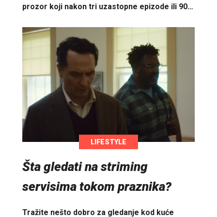
prozor koji nakon tri uzastopne epizode ili 90…
LIFESTYLE
Šta gledati na striming
servisima tokom praznika?
Tražite nešto dobro za gledanje kod kuće