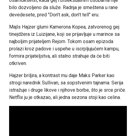
osamdesetih, kada gej i biseksualnim osobama nije
bilo dozvoljeno da služe. Radnja je smeštena u rane
devedesete, pred "Don’t ask, don’t tell" eru.
Majls Hajzer glumi Kamerona Kopea, zatvorenog gej
tinejdžera iz Luizijane, koji se prijavljuje u marince sa
najboljim prijateljem Rejom. Tokom osam epizoda
prolazi kroz padove i uspehe u iscrpljujućem kampu,
formira prijateljstva, ali stalno strahuje da će biti
otkriven.
Hajzer briljira, a kontrast mu daje Maks Parker kao
strogi narednik Sullivan, sa sopstvenim tajnama. Serija
istražuje i druge likove i njihove borbe, što je srce priče.
Netflix ju je otkazao, ali jedna sezona stoji kao celina.