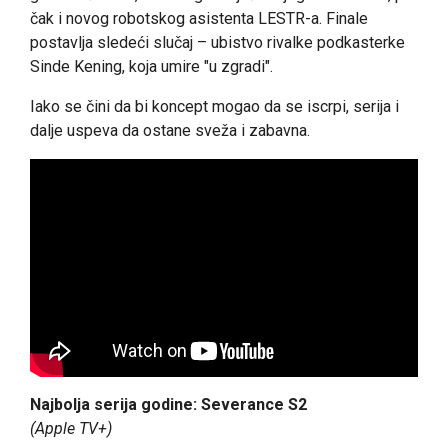
čak i novog robotskog asistenta LESTR-a. Finale
postavlja sledeći slučaj – ubistvo rivalke podkasterke
Sinde Kening, koja umire "u zgradi".
Iako se čini da bi koncept mogao da se iscrpi, serija i
dalje uspeva da ostane sveža i zabavna.
Najbolja serija godine: Severance S2
(Apple TV+)