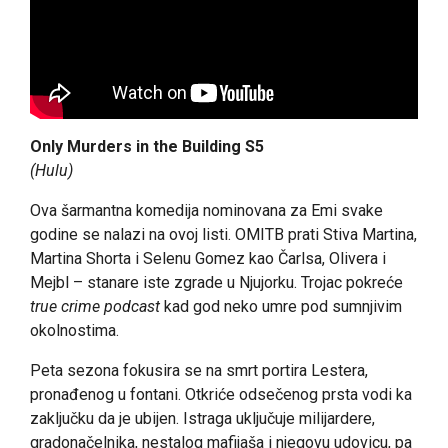
Only Murders in the Building S5
(Hulu)
Ova šarmantna komedija nominovana za Emi svake
godine se nalazi na ovoj listi. OMITB prati Stiva Martina,
Martina Shorta i Selenu Gomez kao Čarlsa, Olivera i
Mejbl – stanare iste zgrade u Njujorku. Trojac pokreće
true crime podcast
kad god neko umre pod sumnjivim
okolnostima.
Peta sezona fokusira se na smrt portira Lestera,
pronađenog u fontani. Otkriće odsečenog prsta vodi ka
zaključku da je ubijen. Istraga uključuje milijardere,
gradonačelnika, nestalog mafijaša i njegovu udovicu, pa