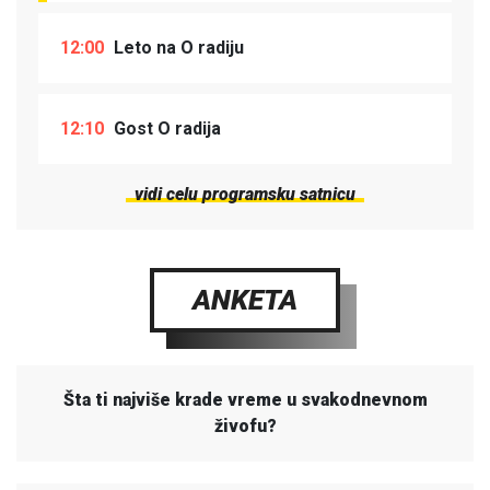
12:00
Leto na O radiju
12:10
Gost O radija
vidi celu programsku satnicu
ANKETA
Šta ti najviše krade vreme u svakodnevnom
živofu?