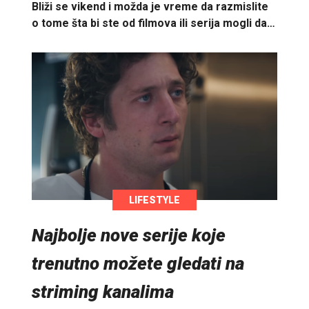
Bliži se vikend i možda je vreme da razmislite
o tome šta bi ste od filmova ili serija mogli da…
LIFESTYLE
Najbolje nove serije koje
trenutno možete gledati na
striming kanalima