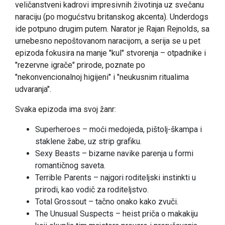
veličanstveni kadrovi impresivnih životinja uz svečanu
naraciju (po mogućstvu britanskog akcenta). Underdogs
ide potpuno drugim putem. Narator je Rajan Rejnolds, sa
urnebesno nepoštovanom naracijom, a serija se u pet
epizoda fokusira na manje "kul" stvorenja – otpadnike i
"rezervne igrače" prirode, poznate po
"nekonvencionalnoj higijeni" i "neukusnim ritualima
udvaranja".
Svaka epizoda ima svoj žanr:
Superheroes – moći medojeda, pištolj-škampa i
staklene žabe, uz strip grafiku.
Sexy Beasts – bizarne navike parenja u formi
romantičnog saveta.
Terrible Parents – najgori roditeljski instinkti u
prirodi, kao vodič za roditeljstvo.
Total Grossout – tačno onako kako zvuči.
The Unusual Suspects – heist priča o makakiju