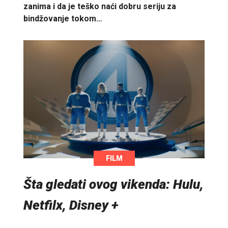
zanima i da je teško naći dobru seriju za
bindžovanje tokom…
FILM
Šta gledati ovog vikenda: Hulu,
Netfilx, Disney +