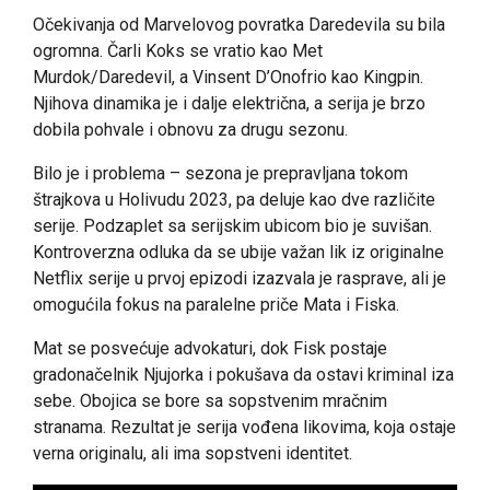
Očekivanja od Marvelovog povratka Daredevila su bila
ogromna. Čarli Koks se vratio kao Met
Murdok/Daredevil, a Vinsent D’Onofrio kao Kingpin.
Njihova dinamika je i dalje električna, a serija je brzo
dobila pohvale i obnovu za drugu sezonu.
Bilo je i problema – sezona je prepravljana tokom
štrajkova u Holivudu 2023, pa deluje kao dve različite
serije. Podzaplet sa serijskim ubicom bio je suvišan.
Kontroverzna odluka da se ubije važan lik iz originalne
Netflix serije u prvoj epizodi izazvala je rasprave, ali je
omogućila fokus na paralelne priče Mata i Fiska.
Mat se posvećuje advokaturi, dok Fisk postaje
gradonačelnik Njujorka i pokušava da ostavi kriminal iza
sebe. Obojica se bore sa sopstvenim mračnim
stranama. Rezultat je serija vođena likovima, koja ostaje
verna originalu, ali ima sopstveni identitet.