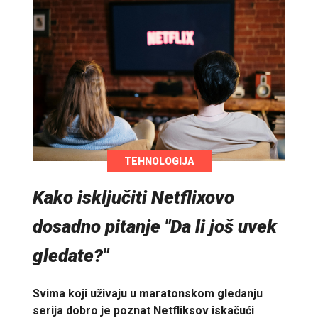
TEHNOLOGIJA
Kako isključiti Netflixovo
dosadno pitanje "Da li još uvek
gledate?"
Svima koji uživaju u maratonskom gledanju
serija dobro je poznat Netfliksov iskačući