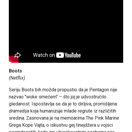
Boots
(Netflix)
Seriju Boots bih možda propustio da je Pentagon nije
nazvao "woke smećem" – što joj je udvostručilo
gledanost. Ispostavlja se da je to dirljiva, promišljena
dramedija
koja humanizuje mlade regrute iz različitih
sredina. Zasnovana je na memoarima The Pink Marine
Grega Kope Vajta, o iskustvu gej tinejdžera u vojsci