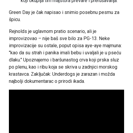
koji okuplja tim majstora prevare i prerušavanja.
Green Day je čak napisao i snimio posebnu pesmu za
špicu.
Rejnolds je uglavnom pratio scenario, ali je
improvizovao – nije baš sve bilo za PG-13. Neke
improvizacije su ostale, poput opisa aye-aye majmuna:
"kao da su strah i panika imali bebu i uvaljali je u pseću
dlaku." Upoznajemo i baršunastog crva koji prska sluz
po plenu, kao i ribu koja se skriva u zadnjici morskog
krastavca. Zaključak: Underdogs je zarazan i možda
najbolji dokumentarac o prirodi ikada.