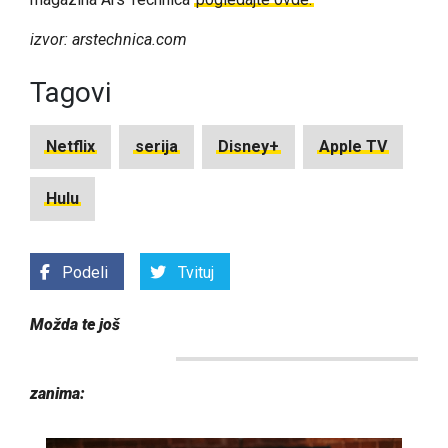
izvor: arstechnica.com
Tagovi
Netflix
serija
Disney+
Apple TV
Hulu
Podeli
Tvituj
Možda te još
zanima: