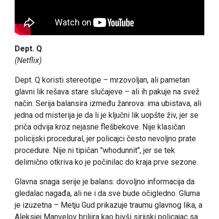
Dept. Q
(Netflix)
Dept. Q koristi stereotipe – mrzovoljan, ali pametan
glavni lik rešava stare slučajeve – ali ih pakuje na svež
način. Serija balansira između žanrova: ima ubistava, ali
jedna od misterija je da li je ključni lik uopšte živ, jer se
priča odvija kroz nejasne flešbekove. Nije klasičan
policijski procedural, jer policajci često nevoljno prate
procedure. Nije ni tipičan "whodunnit", jer se tek
delimično otkriva ko je počinilac do kraja prve sezone.
Glavna snaga serije je balans: dovoljno informacija da
gledalac nagađa, ali ne i da sve bude očigledno. Gluma
je izuzetna – Metju Gud prikazuje traumu glavnog lika, a
Aleksjej Manvelov briljira kao bivši sirijski policajac sa