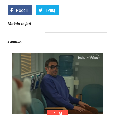
Podeli
Tvituj
Možda te još
zanima:
FILM