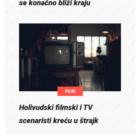
se konačno bliži kraju
FILM
Holivudski filmski i TV
scenaristi kreću u štrajk