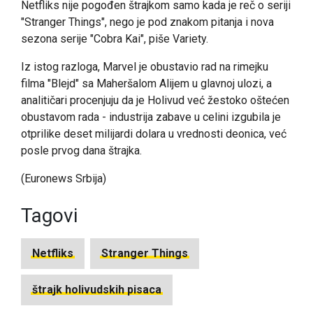
Netfliks nije pogođen štrajkom samo kada je reč o seriji
"Stranger Things", nego je pod znakom pitanja i nova
sezona serije "Cobra Kai", piše Variety.
Iz istog razloga, Marvel je obustavio rad na rimejku
filma "Blejd" sa Maheršalom Alijem u glavnoj ulozi, a
analitičari procenjuju da je Holivud već žestoko oštećen
obustavom rada - industrija zabave u celini izgubila je
otprilike deset milijardi dolara u vrednosti deonica, već
posle prvog dana štrajka.
(Euronews Srbija)
Tagovi
Netfliks
Stranger Things
štrajk holivudskih pisaca