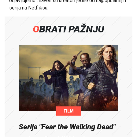
odjavljujemo", naveli su kreatori jedne od najpopularnijih
serija na Netfliksu.
OBRATI PAŽNJU
FILM
Serija "Fear the Walking Dead"