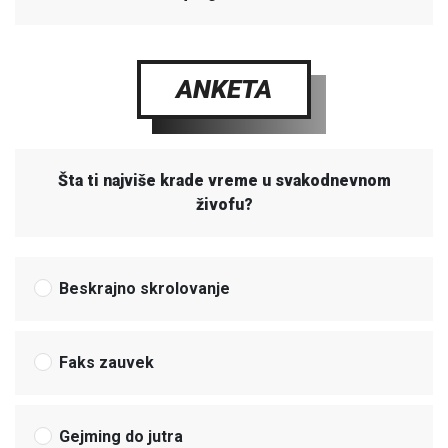
ANKETA
Šta ti najviše krade vreme u svakodnevnom
živofu?
Beskrajno skrolovanje
Faks zauvek
Gejming do jutra