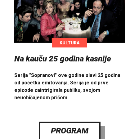
KULTURA
Na kauču 25 godina kasnije
Serija "Sopranovi" ove godine slavi 25 godina
od početka emitovanja. Serija je od prve
epizode zaintrigirala publiku, svojom
neuobičajenom pričom…
PROGRAM