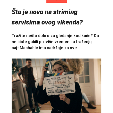
Šta je novo na striming
servisima ovog vikenda?
Tražite nešto dobro za gledanje kod kuće? Da
ne biste gubili previše vremena u traženju,
sajt Mashable ima sadržaje za sve…