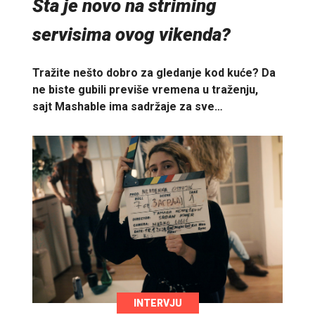
Šta je novo na striming
servisima ovog vikenda?
Tražite nešto dobro za gledanje kod kuće? Da
ne biste gubili previše vremena u traženju,
sajt Mashable ima sadržaje za sve…
INTERVJU