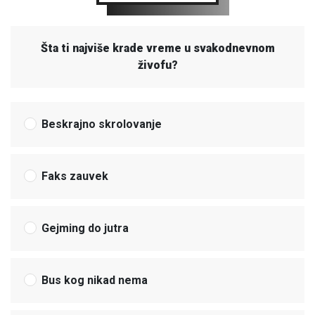
Šta ti najviše krade vreme u svakodnevnom
živofu?
Beskrajno skrolovanje
Faks zauvek
Gejming do jutra
Bus kog nikad nema