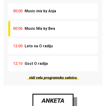
00:00
Music mix by Anja
00:06
Music Mix by Bea
12:00
Leto na O radiju
12:10
Gost O radija
vidi celu programsku satnicu
ANKETA