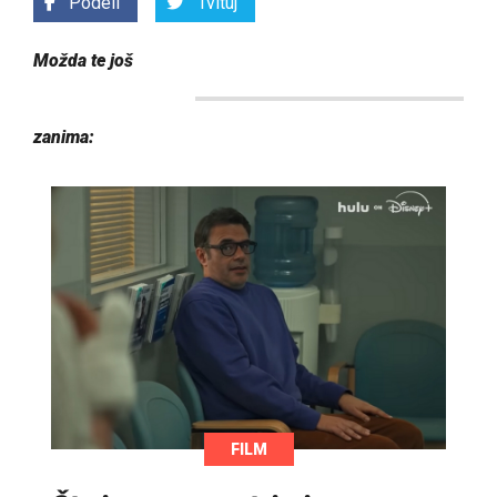
Podeli
Tvituj
Možda te još
zanima:
FILM