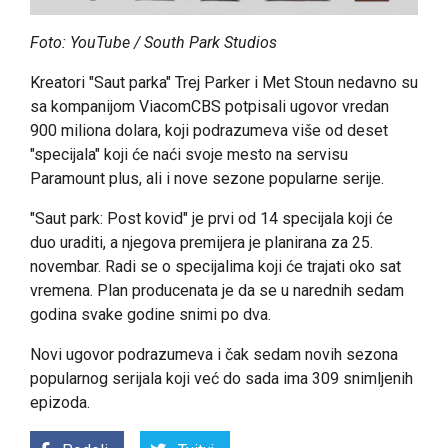
Foto: YouTube / South Park Studios
Kreatori "Saut parka" Trej Parker i Met Stoun nedavno su
sa kompanijom ViacomCBS potpisali ugovor vredan
900 miliona dolara, koji podrazumeva više od deset
"specijala" koji će naći svoje mesto na servisu
Paramount plus, ali i nove sezone popularne serije.
"Saut park: Post kovid" je prvi od 14 specijala koji će
duo uraditi, a njegova premijera je planirana za 25.
novembar. Radi se o specijalima koji će trajati oko sat
vremena. Plan producenata je da se u narednih sedam
godina svake godine snimi po dva.
Novi ugovor podrazumeva i čak sedam novih sezona
popularnog serijala koji već do sada ima 309 snimljenih
epizoda.