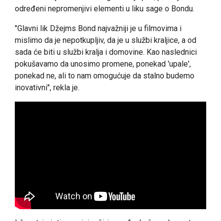
određeni nepromenjivi elementi u liku sage o Bondu.
"Glavni lik Džejms Bond najvažniji je u filmovima i
mislimo da je nepotkupljiv, da je u službi kraljice, a od
sada će biti u službi kralja i domovine. Kao naslednici
pokušavamo da unosimo promene, ponekad 'upale',
ponekad ne, ali to nam omogućuje da stalno budemo
inovativni", rekla je.