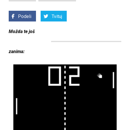
Podeli
Tvituj
Možda te još
zanima: