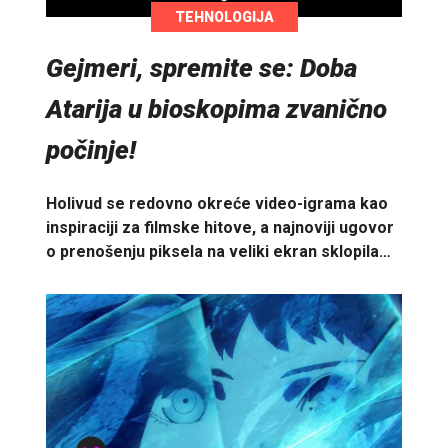
TEHNOLOGIJA
Gejmeri, spremite se: Doba
Atarija u bioskopima zvanično
počinje!
Holivud se redovno okreće video-igrama kao
inspiraciji za filmske hitove, a najnoviji ugovor
o prenošenju piksela na veliki ekran sklopila…