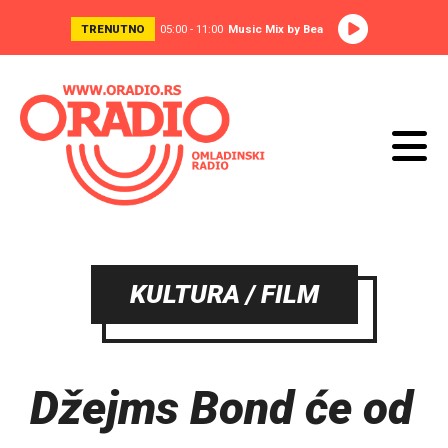
TRENUTNO
05:00 - 11:00
Music Mix by Bea
KULTURA / FILM
Džejms Bond će od