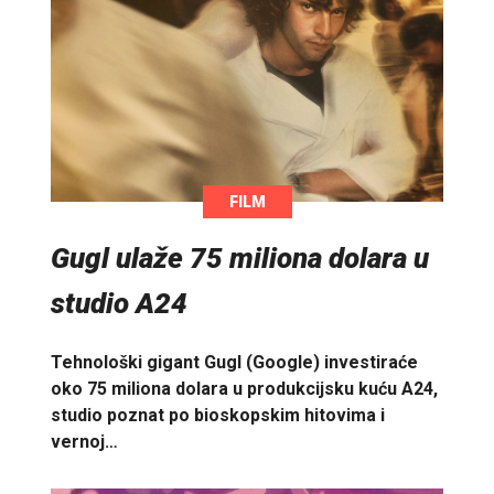
FILM
Gugl ulaže 75 miliona dolara u
studio A24
Tehnološki gigant Gugl (Google) investiraće
oko 75 miliona dolara u produkcijsku kuću A24,
studio poznat po bioskopskim hitovima i
vernoj…