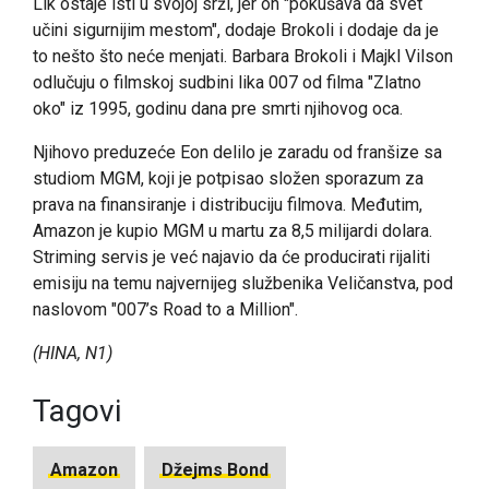
Lik ostaje isti u svojoj srži, jer on "pokušava da svet
učini sigurnijim mestom", dodaje Brokoli i dodaje da je
to nešto što neće menjati. Barbara Brokoli i Majkl Vilson
odlučuju o filmskoj sudbini lika 007 od filma "Zlatno
oko" iz 1995, godinu dana pre smrti njihovog oca.
Njihovo preduzeće Eon delilo je zaradu od franšize sa
studiom MGM, koji je potpisao složen sporazum za
prava na finansiranje i distribuciju filmova. Međutim,
Amazon je kupio MGM u martu za 8,5 milijardi dolara.
Striming servis je već najavio da će producirati rijaliti
emisiju na temu najvernijeg službenika Veličanstva, pod
naslovom "007’s Road to a Million".
(HINA, N1)
Tagovi
Amazon
Džejms Bond