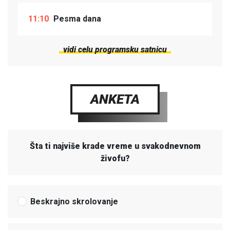
11:10
Pesma dana
vidi celu programsku satnicu
ANKETA
Šta ti najviše krade vreme u svakodnevnom
živofu?
Beskrajno skrolovanje