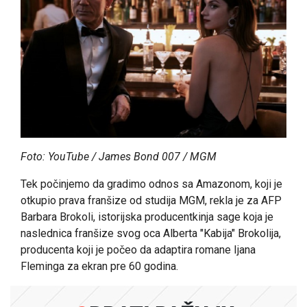
Foto: YouTube / James Bond 007 / MGM
Tek počinjemo da gradimo odnos sa Amazonom, koji je
otkupio prava franšize od studija MGM, rekla je za AFP
Barbara Brokoli, istorijska producentkinja sage koja je
naslednica franšize svog oca Alberta "Kabija" Brokolija,
producenta koji je počeo da adaptira romane Ijana
Fleminga za ekran pre 60 godina.