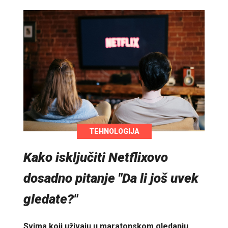
TEHNOLOGIJA
Kako isključiti Netflixovo
dosadno pitanje "Da li još uvek
gledate?"
Svima koji uživaju u maratonskom gledanju