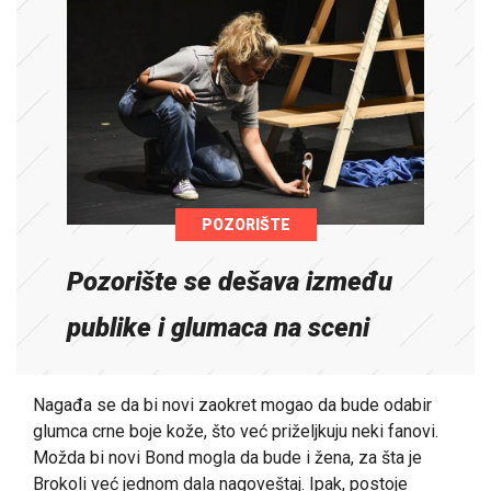
POZORIŠTE
Pozorište se dešava između
publike i glumaca na sceni
Nagađa se da bi novi zaokret mogao da bude odabir
glumca crne boje kože, što već priželjkuju neki fanovi.
Možda bi novi Bond mogla da bude i žena, za šta je
Brokoli već jednom dala nagoveštaj. Ipak, postoje