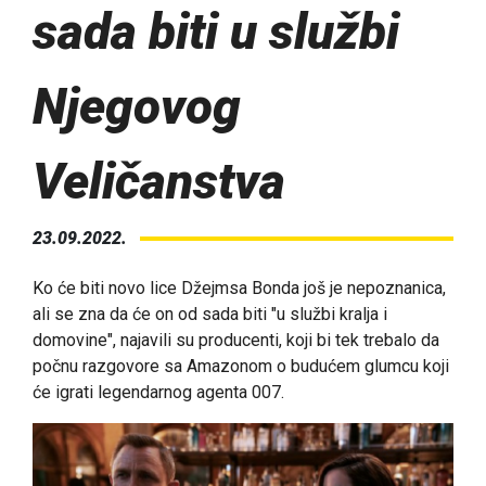
sada biti u službi
Njegovog
Veličanstva
23.09.2022.
Ko će biti novo lice Džejmsa Bonda još je nepoznanica,
ali se zna da će on od sada biti "u službi kralja i
domovine", najavili su producenti, koji bi tek trebalo da
počnu razgovore sa Amazonom o budućem glumcu koji
će igrati legendarnog agenta 007.