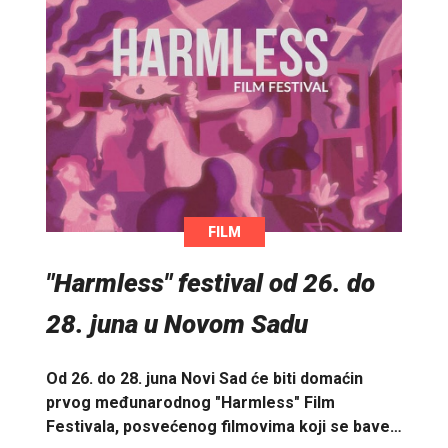
FILM
"Harmless" festival od 26. do
28. juna u Novom Sadu
Od 26. do 28. juna Novi Sad će biti domaćin
prvog međunarodnog "Harmless" Film
Festivala, posvećenog filmovima koji se bave…