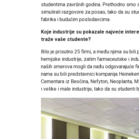
studentima završnih godina. Prethodno smo sa
simulirali razgovore za posao, tako da su stu
fabrika i budućim poslodavcima.
Koje industrije su pokazale najveće inter
traže vaše studente?
Bilo je prisutno 25 firmi, a među njima su bili
hemijske industrije, zatim farmaceutske i indu
naših smerova mogli da nađu odgovarajuće firm
nama su bili predstavnici kompanija Heineken,
Cementara iz Beočina, Nefyton, Neoplanta, Mle
i velike i male industrije, tako da su studenti b