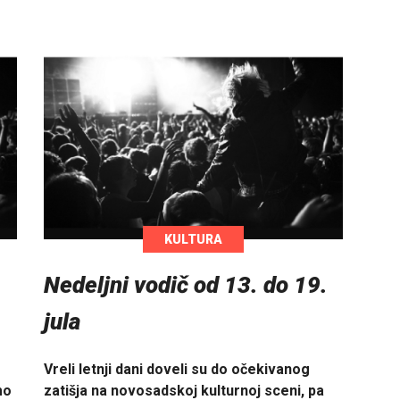
KULTURA
.
Nedeljni vodič od 13. do 19.
jula
Vreli letnji dani doveli su do očekivanog
mo
zatišja na novosadskoj kulturnoj sceni, pa