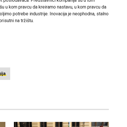
t poslodavaca. Predstavnici kompanija su u tom
šu u kom pravcu da kreiramo nastavu, u kom pravcu da
jimo potrebe industrije. Inovacija je neophodna, stalno
isutni na tržištu.
ija