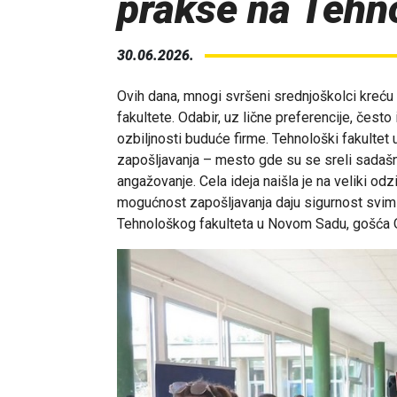
prakse na Tehn
30.06.2026.
Ovih dana, mnogi svršeni srednjoškolci kreću
fakultete. Odabir, uz lične preferencije, čest
ozbiljnosti buduće firme. Tehnološki fakulte
zapošljavanja – mesto gde su se sreli sadašnj
angažovanje. Cela ideja naišla je na veliki odzi
mogućnost zapošljavanja daju sigurnost svim 
Tehnološkog fakulteta u Novom Sadu, gošća Or