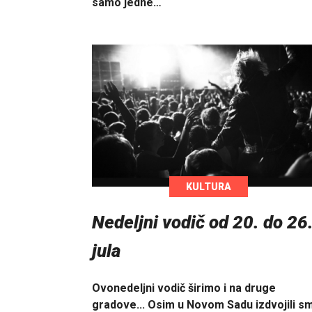
samo jedne…
KULTURA
Nedeljni vodič od 20. do 26
jula
Ovonedeljni vodič širimo i na druge
gradove... Osim u Novom Sadu izdvojili s