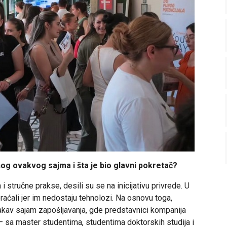
og ovakvog sajma i šta je bio glavni pokretač?
 i stručne prakse, desili su se na inicijativu privrede. U
aćali jer im nedostaju tehnolozi. Na osnovu toga,
vakav sajam zapošljavanja, gde predstavnici kompanija
 sa master studentima, studentima doktorskih studija i