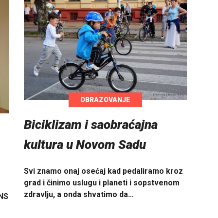
OBRAZOVANJE
Biciklizam i saobraćajna
kultura u Novom Sadu
Svi znamo onaj osećaj kad pedaliramo kroz
grad i činimo uslugu i planeti i sopstvenom
zdravlju, a onda shvatimo da…
 NS