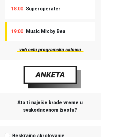
18:00
Superoperater
19:00
Music Mix by Bea
vidi celu programsku satnicu
ANKETA
Šta ti najviše krade vreme u
svakodnevnom živofu?
Beskrajno skrolovanje