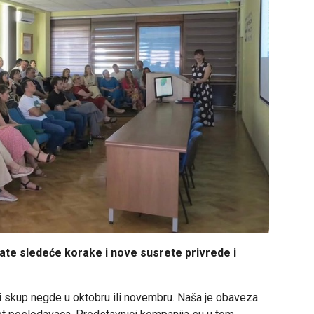
irate sledeće korake i nove susrete privrede i
i skup negde u oktobru ili novembru. Naša je obaveza