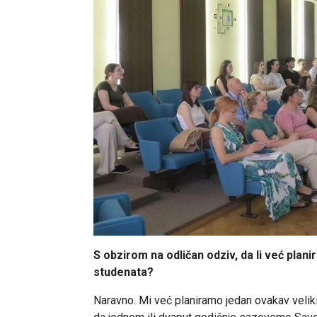
S obzirom na odličan odziv, da li već plan
studenata?
Naravno. Mi već planiramo jedan ovakav velik