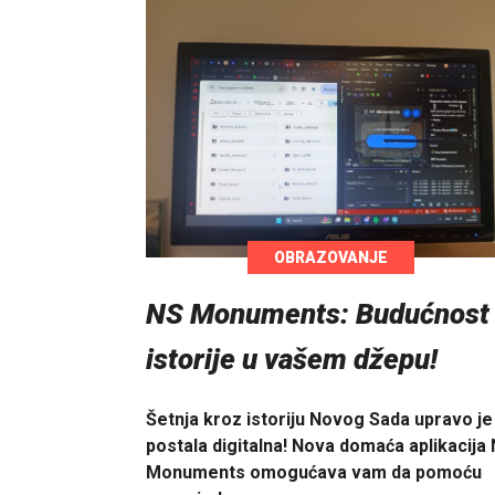
OBRAZOVANJE
NS Monuments: Budućnost
istorije u vašem džepu!
Šetnja kroz istoriju Novog Sada upravo je
postala digitalna! Nova domaća aplikacija
Monuments omogućava vam da pomoću