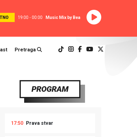
TNO
19:00 - 00:00
Music Mix by Bea
ast
Pretraga
PROGRAM
17:50
Prava stvar