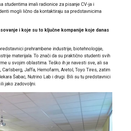
 studentima imali radionice za pisanje CV-ja i
denti mogli lično da kontaktiraju sa predstavnicima
esovanje i koje su to ključne kompanije koje danas
 predstavnici prehrambene industrije, biotehnologije,
strije materijala. To znači da su praktično studenti svih
e u svojim oblastima. Teško ih je navesti sve, ali sa
 Carlsberg, Jaffa, Hemofarm, Aretol, Toyo Tires, zatim
kara Šabac, Nutrino Lab i drugi. Bili su tu predstavnici
ili jako zadovoljni.