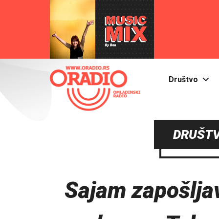
Društvo
DRUŠTV
Sajam zapošljav