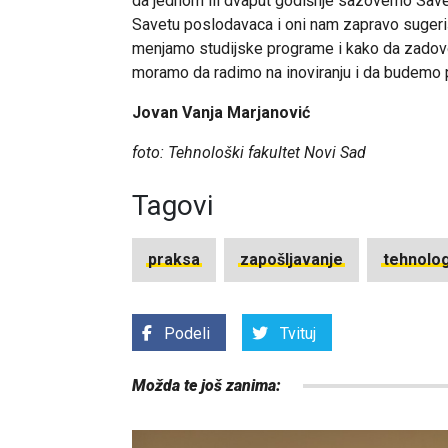
da jednom ili dvaput godišnje sazovemo Save
Savetu poslodavaca i oni nam zapravo sugeri
menjamo studijske programe i kako da zadovol
moramo da radimo na inoviranju i da budemo pr
Jovan Vanja Marjanović
foto: Tehnološki fakultet Novi Sad
Tagovi
praksa
zapošljavanje
tehnolog
Podeli
Tvituj
Možda te još zanima: