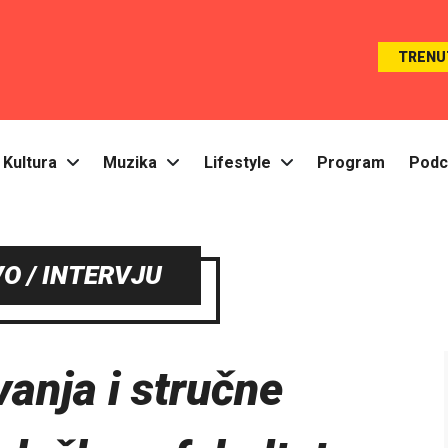
TRENU
Kultura
Muzika
Lifestyle
Program
Podc
O / INTERVJU
anja i stručne