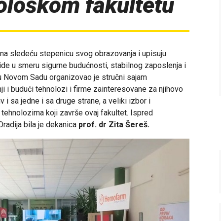
ološkom fakultetu
 na sledeću stepenicu svog obrazovanja i upisuju
o ide u smeru sigurne budućnosti, stabilnog zaposlenja i
t u Novom Sadu organizovao je stručni sajam
i i budući tehnolozi i firme zainteresovane za njihovo
v i sa jedne i sa druge strane, a veliki izbor i
tehnolozima koji završe ovaj fakultet. Ispred
adija bila je dekanica
prof. dr Zita Šereš.