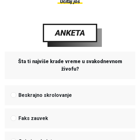
Učitaj još
ANKETA
Šta ti najviše krade vreme u svakodnevnom
živofu?
Beskrajno skrolovanje
Faks zauvek