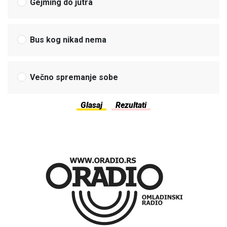
Gejming do jutra
Bus kog nikad nema
Večno spremanje sobe