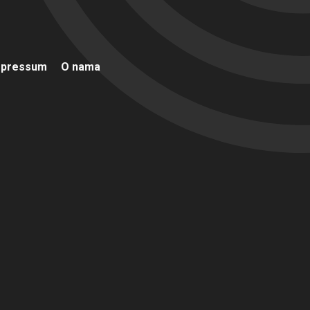
mpressum
O nama