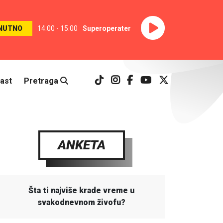
NUTNO
14:00 - 15:00
Superoperater
ast
Pretraga
ANKETA
Šta ti najviše krade vreme u
svakodnevnom živofu?