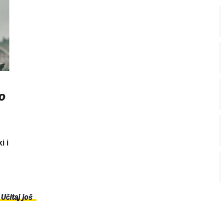
o
i i
Učitaj još