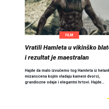
FILM
Vratili Hamleta u vikinško blat
i rezultat je maestralan
Hajde da malo izvučemo tog Hamleta iz helank
mizanscena kojim vladaju kameni dvorci,
grandiozne odaje i elegantni hrtovi. Hajde…