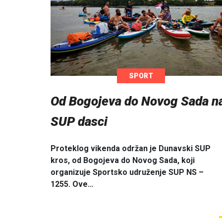
SPORT
Od Bogojeva do Novog Sada n
SUP dasci
Proteklog vikenda održan je Dunavski SUP
kros, od Bogojeva do Novog Sada, koji
organizuje Sportsko udruženje SUP NS –
1255. Ove…