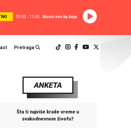
TNO
05:00 - 11:00
Music mix by Anja
ast
Pretraga
ANKETA
Šta ti najviše krade vreme u
svakodnevnom živofu?