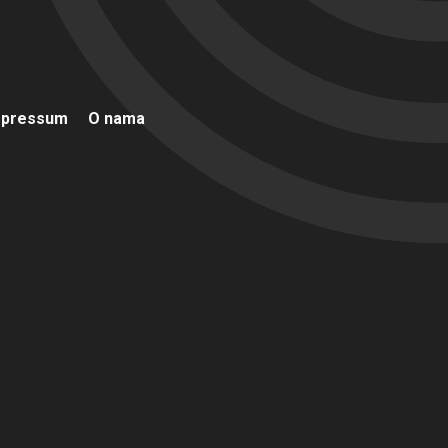
mpressum
O nama