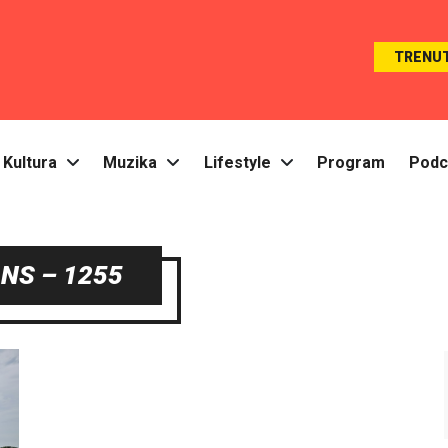
TRENU
Kultura
Muzika
Lifestyle
Program
Podc
NS – 1255