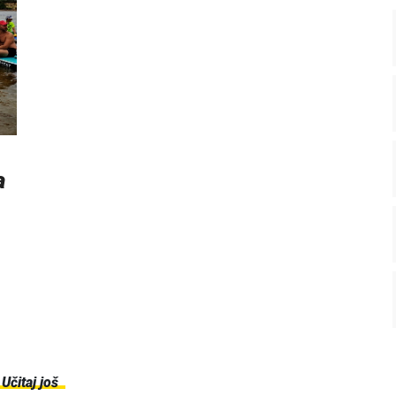
a
Učitaj još