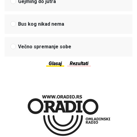
Gejming do jutra
Bus kog nikad nema
Večno spremanje sobe