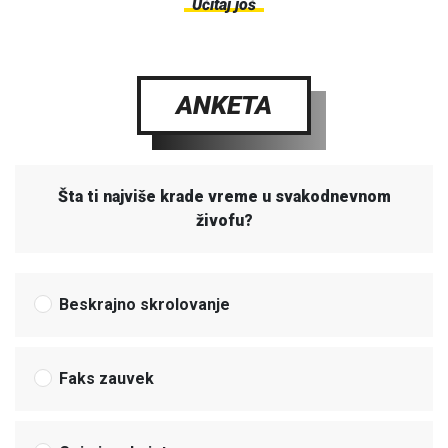
Učitaj još
ANKETA
Šta ti najviše krade vreme u svakodnevnom
živofu?
Beskrajno skrolovanje
Faks zauvek