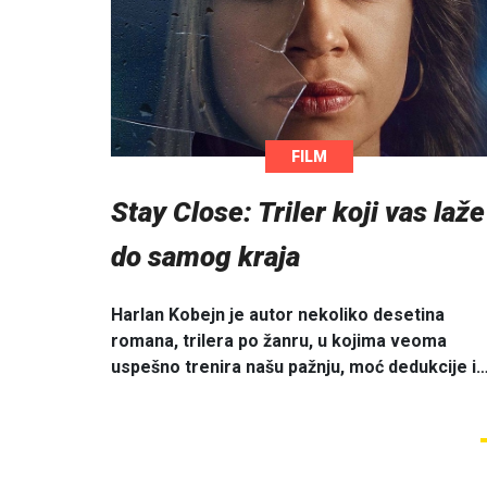
FILM
Stay Close: Triler koji vas laže
do samog kraja
Harlan Kobejn je autor nekoliko desetina
romana, trilera po žanru, u kojima veoma
uspešno trenira našu pažnju, moć dedukcije i