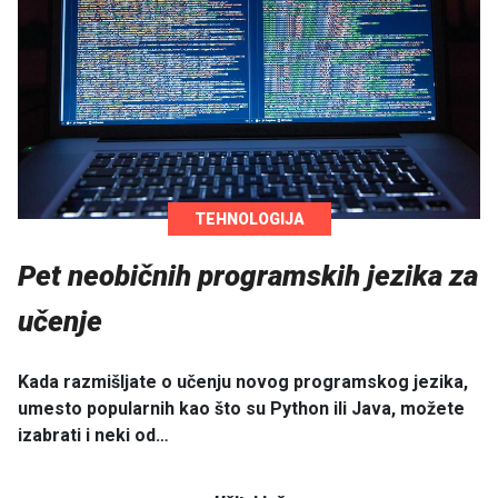
TEHNOLOGIJA
Pet neobičnih programskih jezika za
učenje
Kada razmišljate o učenju novog programskog jezika,
umesto popularnih kao što su Python ili Java, možete
izabrati i neki od…