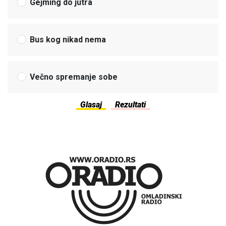
Gejming do jutra
Bus kog nikad nema
Večno spremanje sobe