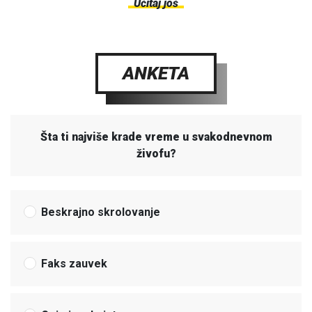
Učitaj još
ANKETA
Šta ti najviše krade vreme u svakodnevnom
živofu?
Beskrajno skrolovanje
Faks zauvek