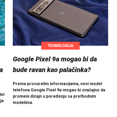
TEHNOLOGIJA
Google Pixel 9a mogao bi da
a
bude ravan kao palačinka?
Prema procurelim informacijama, novi model
telefona Google Pixel 9a mogao bi značajno da
del
promeni dizajn u poređenju sa prethodnim
ja
modelima.