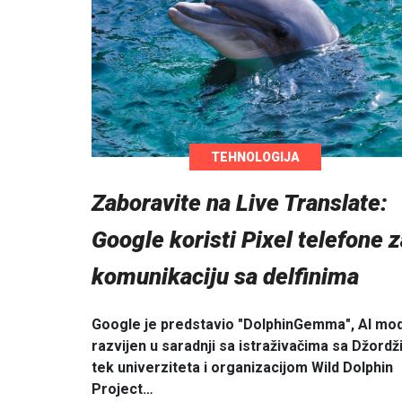
TEHNOLOGIJA
Zaboravite na Live Translate:
Google koristi Pixel telefone z
komunikaciju sa delfinima
Google je predstavio "DolphinGemma", AI mo
razvijen u saradnji sa istraživačima sa Džordži
tek univerziteta i organizacijom Wild Dolphin
Project…