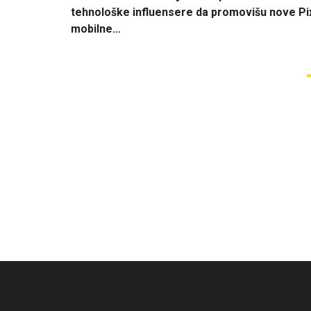
tehnološke influensere da promovišu nove Pi
mobilne…