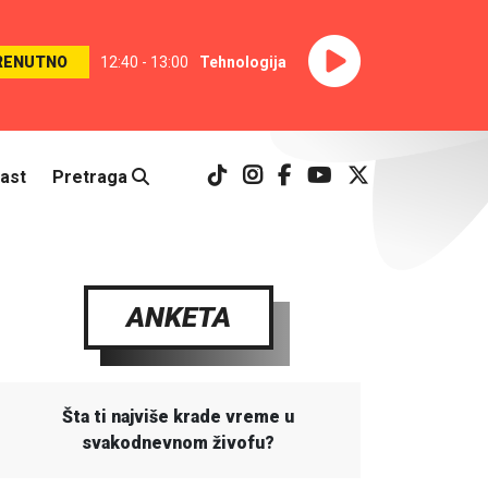
RENUTNO
12:40 - 13:00
Tehnologija
ast
Pretraga
ANKETA
Šta ti najviše krade vreme u
svakodnevnom živofu?