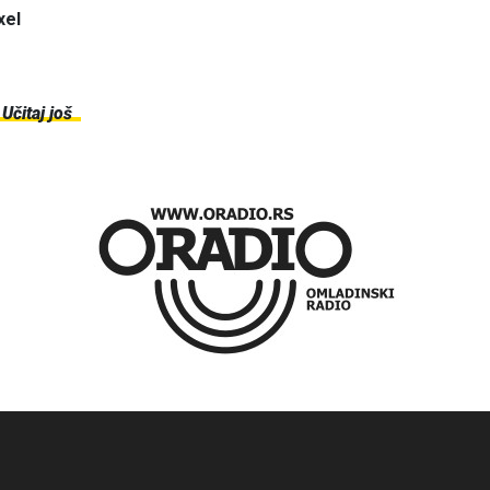
xel
Učitaj još