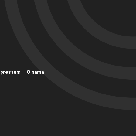
mpressum
O nama