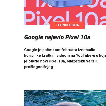
TEHNOLOGIJA
Google najavio Pixel 10a
Google je početkom februara iznenadio
korisnike kratkim videom na YouTube-u u ko
je otkrio novi Pixel 10a, budžetsku verziju
prošlogodišnjeg…