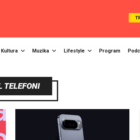
T
Kultura
Muzika
Lifestyle
Program
Podc
L TELEFONI