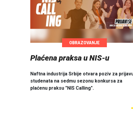
OBRAZOVANJE
Plaćena praksa u NIS-u
Naftna industrija Srbije otvara poziv za prijav
studenata na sedmu sezonu konkursa za
plaćenu praksu "NIS Calling".