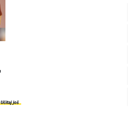
u
Učitaj još