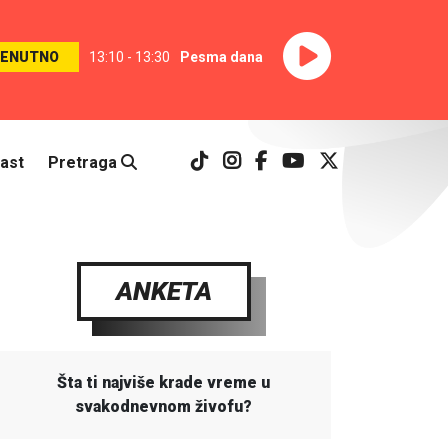
RENUTNO
13:10 - 13:30
Pesma dana
ast
Pretraga
ANKETA
Šta ti najviše krade vreme u
svakodnevnom živofu?