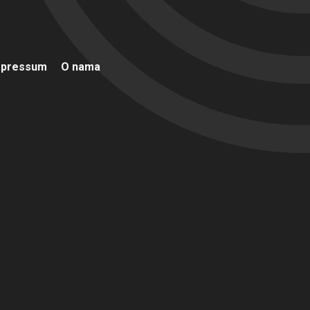
mpressum
O nama