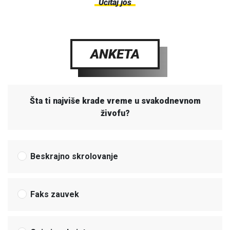
Učitaj još
ANKETA
Šta ti najviše krade vreme u svakodnevnom
živofu?
Beskrajno skrolovanje
Faks zauvek