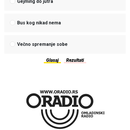
Gejming do jutra
Bus kog nikad nema
Večno spremanje sobe