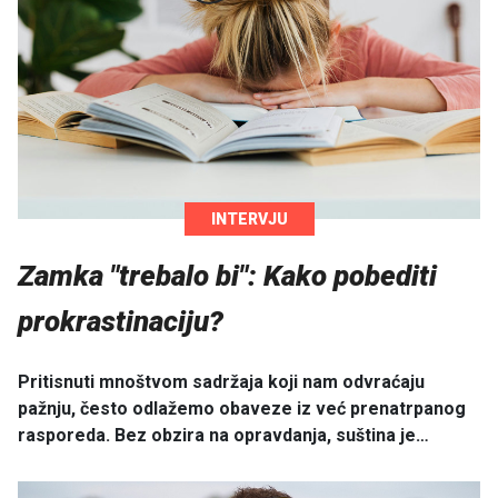
INTERVJU
Zamka "trebalo bi": Kako pobediti
prokrastinaciju?
Pritisnuti mnoštvom sadržaja koji nam odvraćaju
pažnju, često odlažemo obaveze iz već prenatrpanog
rasporeda. Bez obzira na opravdanja, suština je…