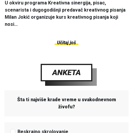
U okviru programa Kreativna sinergija, pisac,
scenarista i dugogodišnji predavač kreativnog pisanja
Milan Jokić organizuje kurs kreativnog pisanja koji
nosi…
Učitaj još
ANKETA
Šta ti najviše krade vreme u svakodnevnom
živofu?
Beskrajno skrolovanje