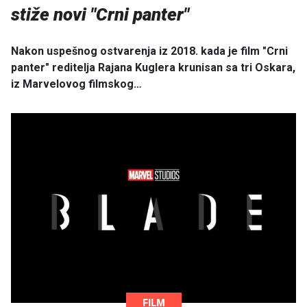
stiže novi "Crni panter"
Nakon uspešnog ostvarenja iz 2018. kada je film "Crni
panter" reditelja Rajana Kuglera krunisan sa tri Oskara,
iz Marvelovog filmskog…
FILM