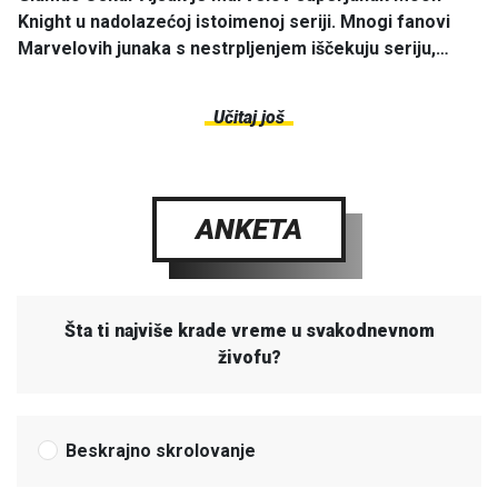
Knight u nadolazećoj istoimenoj seriji. Mnogi fanovi
Marvelovih junaka s nestrpljenjem iščekuju seriju,…
Učitaj još
ANKETA
Šta ti najviše krade vreme u svakodnevnom
živofu?
Beskrajno skrolovanje