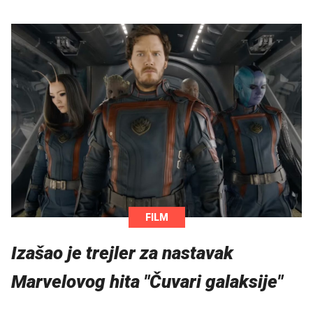
FILM
Izašao je trejler za nastavak
Marvelovog hita "Čuvari galaksije"