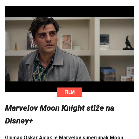
FILM
Marvelov Moon Knight stiže na
Disney+
Glumac Oskar Ajsak je Marvelov superjunak Moon