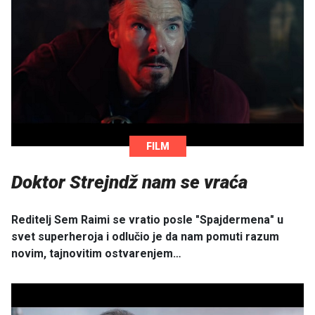
FILM
Doktor Strejndž nam se vraća
Reditelj Sem Raimi se vratio posle "Spajdermena" u
svet superheroja i odlučio je da nam pomuti razum
novim, tajnovitim ostvarenjem…