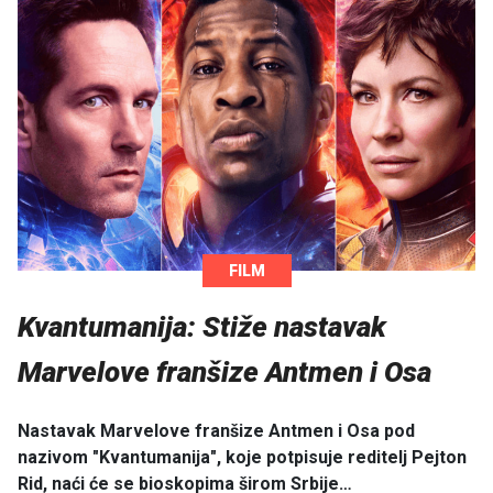
FILM
Kvantumanija: Stiže nastavak
Marvelove franšize Antmen i Osa
Nastavak Marvelove franšize Antmen i Osa pod
nazivom "Kvantumanija", koje potpisuje reditelj Pejton
Rid, naći će se bioskopima širom Srbije…