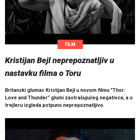
FILM
Kristijan Bejl neprepoznatljiv u
nastavku filma o Toru
Britanski glumac Kristijan Bejl u novom filmu "Thor:
Love and Thunder" glumi zastrašujućeg negativca, a u
trejleru izgleda potpuno neprepoznatljivo.