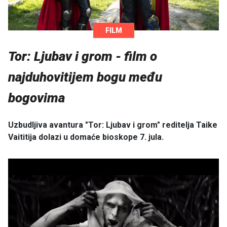
FILM
Tor: Ljubav i grom - film o
najduhovitijem bogu među
bogovima
Uzbudljiva avantura "Tor: Ljubav i grom" reditelja Taike
Vaititija dolazi u domaće bioskope 7. jula.