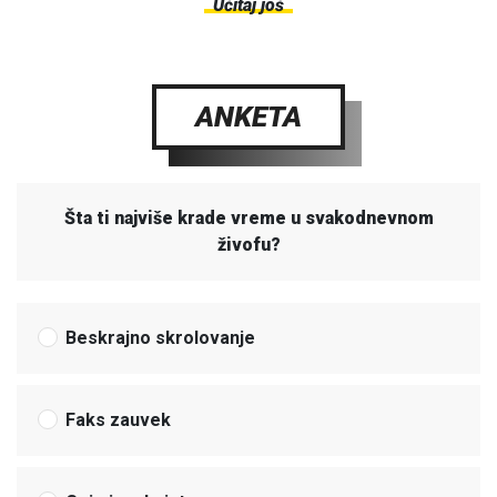
Učitaj još
ANKETA
Šta ti najviše krade vreme u svakodnevnom
živofu?
Beskrajno skrolovanje
Faks zauvek