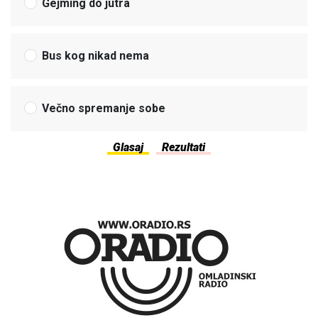
Gejming do jutra
Bus kog nikad nema
Večno spremanje sobe