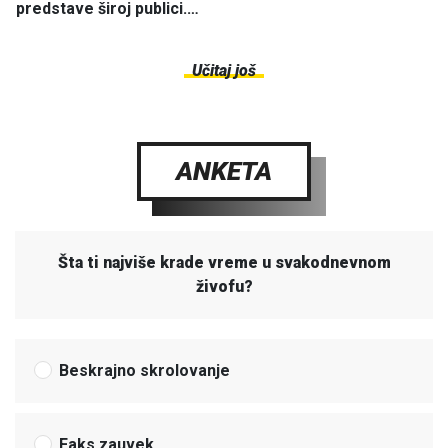
predstave široj publici.…
Učitaj još
ANKETA
Šta ti najviše krade vreme u svakodnevnom
živofu?
Beskrajno skrolovanje
Faks zauvek