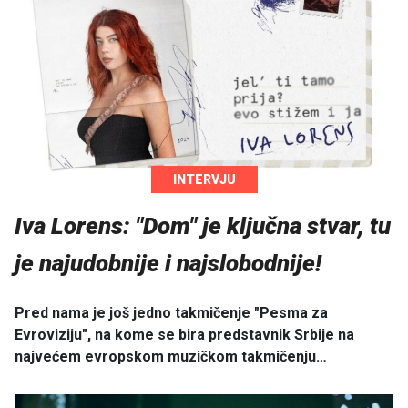
INTERVJU
Iva Lorens: "Dom" je ključna stvar, tu
je najudobnije i najslobodnije!
Pred nama je još jedno takmičenje "Pesma za
Evroviziju", na kome se bira predstavnik Srbije na
najvećem evropskom muzičkom takmičenju…