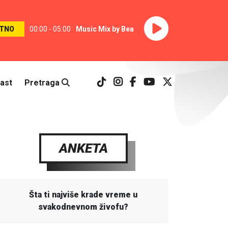
TNO
00:00 - 05:00
Music Mix by Bea
ast
Pretraga
ANKETA
Šta ti najviše krade vreme u
svakodnevnom živofu?