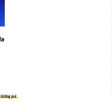
ja
Učitaj još