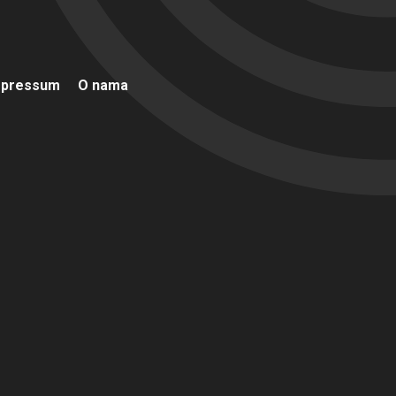
mpressum
O nama