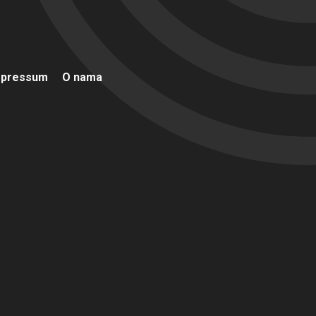
mpressum
O nama