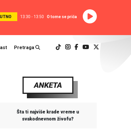
UTNO
13:30 - 13:50
O tome se priča
ast
Pretraga
ANKETA
Šta ti najviše krade vreme u
svakodnevnom živofu?