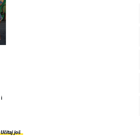
i
Učitaj još