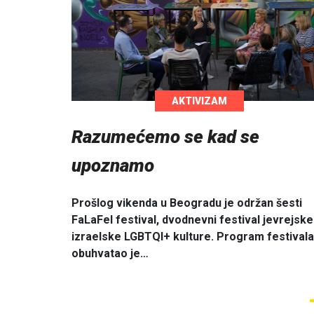
AKTIVIZAM
Razumećemo se kad se
upoznamo
Prošlog vikenda u Beogradu je održan šesti
FaLaFel festival, dvodnevni festival jevrejske 
izraelske LGBTQI+ kulture. Program festivala
obuhvatao je…