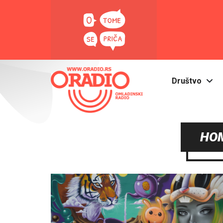
Društvo
HO