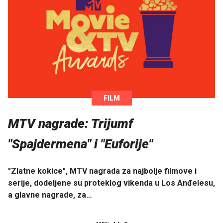
FILM
MTV nagrade: Trijumf
"Spajdermena" i "Euforije"
"Zlatne kokice", MTV nagrada za najbolje filmove i
serije, dodeljene su proteklog vikenda u Los Anđelesu,
a glavne nagrade, za…