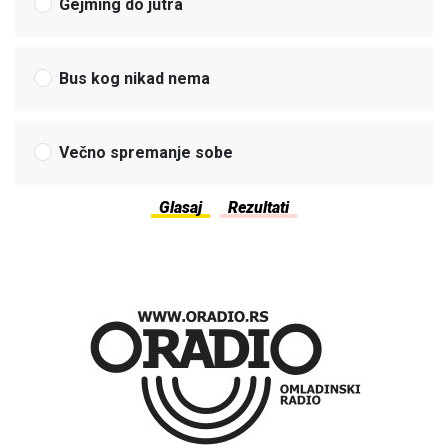
Gejming do jutra
Bus kog nikad nema
Večno spremanje sobe