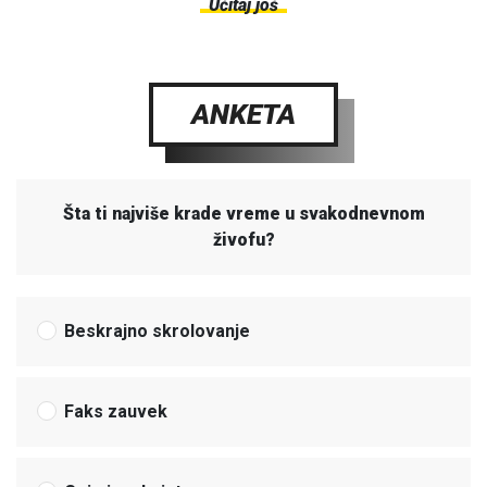
Učitaj još
ANKETA
Šta ti najviše krade vreme u svakodnevnom
živofu?
Beskrajno skrolovanje
Faks zauvek