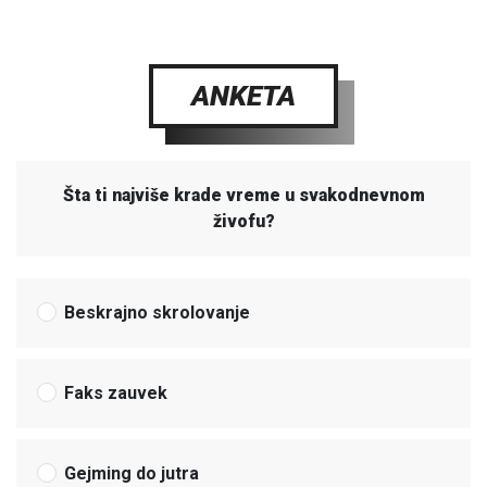
ANKETA
Šta ti najviše krade vreme u svakodnevnom
živofu?
Beskrajno skrolovanje
Faks zauvek
Gejming do jutra