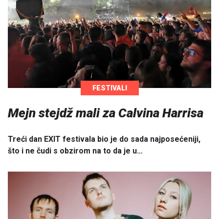
FESTIVALI
Mejn stejdž mali za Calvina Harrisa
Treći dan EXIT festivala bio je do sada najposećeniji,
što i ne čudi s obzirom na to da je u…