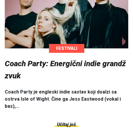
FESTIVALI
Coach Party: Energični indie grandž
zvuk
Coach Party je engleski indie sastav koji doalzi sa
ostrva Isle of Wight. Čine ga Jess Eastwood (vokal i
bas),…
Učitaj još