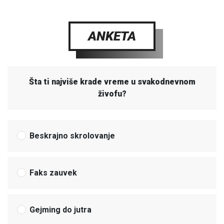
ANKETA
Šta ti najviše krade vreme u svakodnevnom
živofu?
Beskrajno skrolovanje
Faks zauvek
Gejming do jutra