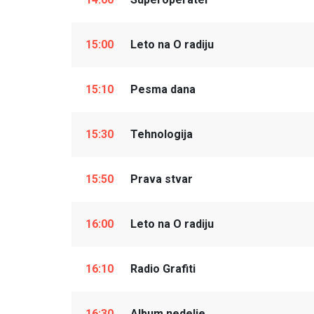
15:00
Leto na O radiju
15:10
Pesma dana
15:30
Tehnologija
15:50
Prava stvar
16:00
Leto na O radiju
16:10
Radio Grafiti
16:30
Album nedelje