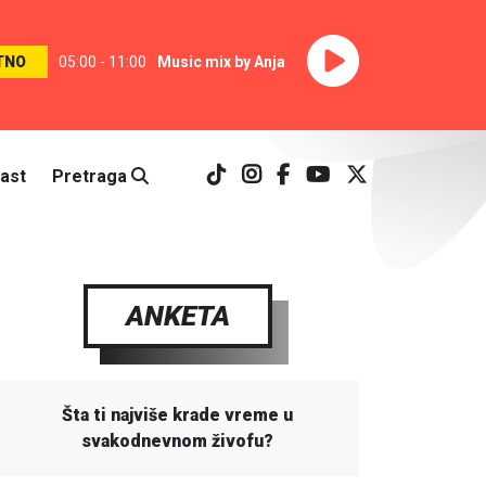
TNO
05:00 - 11:00
Music mix by Anja
ast
Pretraga
ANKETA
Šta ti najviše krade vreme u
svakodnevnom živofu?