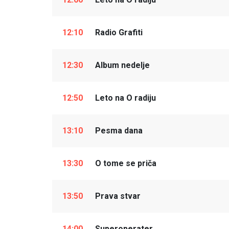
12:10
Radio Grafiti
12:30
Album nedelje
12:50
Leto na O radiju
13:10
Pesma dana
13:30
O tome se priča
13:50
Prava stvar
14:00
Superoperater