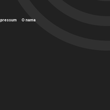
mpressum
O nama