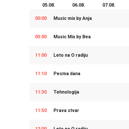
05.08.
06.08.
07.08.
00:00
Music mix by Anja
05:00
Music Mix by Bea
11:00
Leto na O radiju
11:10
Pesma dana
11:30
Tehnologija
11:50
Prava stvar
12:00
Leto na O radiju