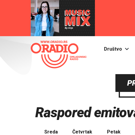
Društvo
P
Raspored emitova
Sreda
Četvrtak
Petak