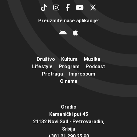
Preuzmite naše aplikacije:
Društvo
Kultura
Muzika
Lifestyle
Program
Podcast
Pretraga
Impressum
O nama
Oradio
Kamenički put 45
21132 Novi Sad - Petrovaradin,
Srbija
+381 21 290 25 90