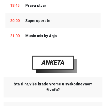
18:45
Prava stvar
20:00
Superoperater
21:00
Music mix by Anja
ANKETA
Šta ti najviše krade vreme u svakodnevnom
živofu?